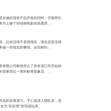
是在做好现有产品开发的同时，仔细而长
马上被个别动画电影的高票房...
说，以前活得不是很现实，现在还是活得
做一些现实的事情。从田刚印...
售有限公司毅然停止了所有进口车开始销
首家四位一体的标准形象店。...
作品的发展潜力。于仁国进入团队后，迅
名为“趴趴狸”的毛绒玩具。