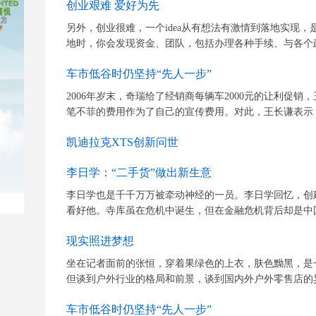
创业艰难 爱好为先
另外，创业很难，一个idea从有想法有激情到落地实现
地时，你会发现资金、团队，包括办理各种手续、与各个政
车市低谷时仍坚持“先人一步”
2006年岁末，奇瑞给了经销商每辆车2000元的让利促
笔不菲的费用作为了自己的宣传费用。对此，王长谦表示，“
凯迪拉克XTS创新问世
李日学：“二手货”做出新生意
李日学也是千千万万被牵动神经的一员。李日学回忆，创
看好他。寺库虽在危机中诞生，但在金融危机背后却是中国
现实照进梦想
坐在记者面前的张恒，穿着果绿色的上衣，肤色黝黑，是
但谈到户外行业的格局和前景，谈到国内外户外零售店的异
车市低谷时仍坚持“先人一步”