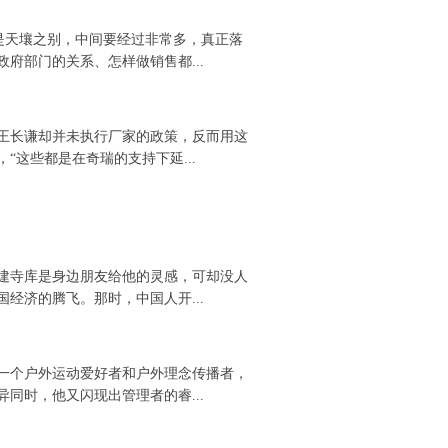
，是天壤之别，中间要经过非常多，真正落
府部门的关系、怎样做销售都...
销，王长谦却并未执行厂家的政策，反而用这
这些都是在奇瑞的支持下延...
建寺库是身边朋友给他的灵感，可却没人
经济的腾飞。那时，中国人开...
一个户外运动爱好者和户外理念传播者，
同时，他又闪现出管理者的睿...