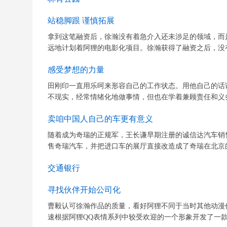
站稳脚跟 谨慎拓展
拿到这笔融资后，徐瀚没有着急介入还未涉足的领域，而
远地计划着阿狸的电影化项目。徐瀚获得了融资之后，没有
感受梦想的力量
田刚印一直用乐呵来形容自己的工作状态。用他自己的话
不现实，经常情绪化地做事情，但也在学着兼顾责任和义务
卖咱中国人自己的车更有意义
随着成为奇瑞的正规军，王长谦早期注册的诚信达汽车销
售奇瑞汽车，并把进口车的展厅直接改造成了奇瑞在北京的
交通银行
寻找伙伴开始公司化
曹毅认可徐瀚作品的质量，看好阿狸不同于当时其他动漫
速根据阿狸QQ表情系列中较受欢迎的一个形象开发了一款