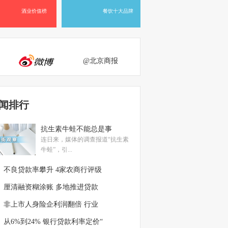
酒业价值榜
餐饮十大品牌
@北京商报
闻排行
抗生素牛蛙不能总是事
连日来，媒体的调查报道“抗生素
牛蛙”，引...
不良贷款率攀升 4家农商行评级
厘清融资糊涂账 多地推进贷款
非上市人身险企利润翻倍 行业
从6%到24% 银行贷款利率定价“