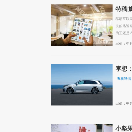
特稿
移动互联
技的迅速
为王还是内
出处：中
李想
查看详情
出处：中
小坚