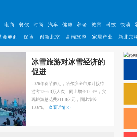
业
电商
餐饮
时尚
汽车
健康
养老
教育
科技
快消
基金券商
保险
创新北京
高端旅游
家居产业
新北京
冰雪旅游对冰雪经济的
促进
2026年春节假期，哈尔滨全市累计接待
游客1366.3万人次，同比增长12.4%；实
现旅游总花费211.8亿元，同比增长
10.6%。
查看详情
>>