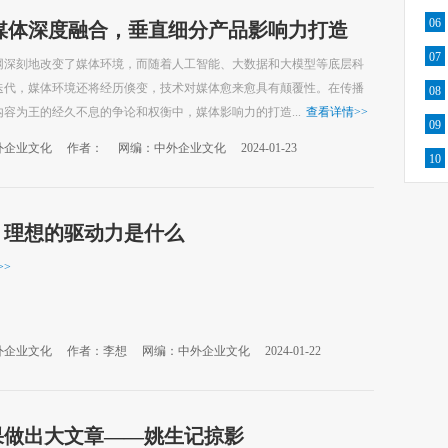
06
|媒体深度融合，垂直细分产品影响力打造
07
网深刻地改变了媒体环境，而随着人工智能、大数据和大模型等底层科
迭代，媒体环境还将经历倏变，技术对媒体愈来愈具有颠覆性。在传播
08
容为王的经久不息的争论和权衡中，媒体影响力的打造...
查看详情
>>
09
外企业文化
作者：
网编：中外企业文化
2024-01-23
10
：理想的驱动力是什么
>>
外企业文化
作者：李想
网编：中外企业文化
2024-01-22
果做出大文章——姚生记掠影