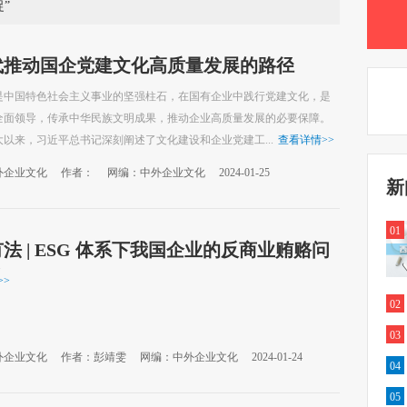
”
代推动国企党建文化高质量发展的路径
是中国特色社会主义事业的坚强柱石，在国有企业中践行党建文化，是
全面领导，传承中华民族文明成果，推动企业高质量发展的必要保障。
以来，习近平总书记深刻阐述了文化建设和企业党建工...
查看详情
>>
外企业文化
作者：
网编：中外企业文化
2024-01-25
新
01
法 | ESG 体系下我国企业的反商业贿赂问
讨
>>
02
03
外企业文化
作者：彭靖雯
网编：中外企业文化
2024-01-24
04
05