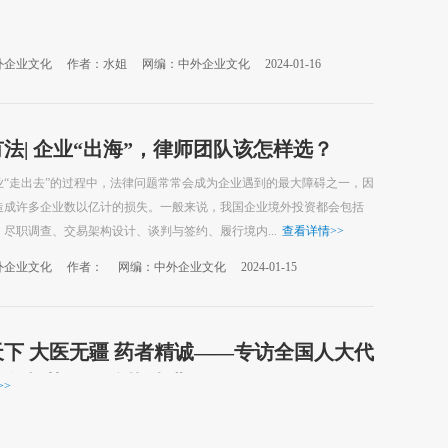
外企业文化
作者：水姐
网编：中外企业文化
2024-01-16
法| 企业“出海”，律师团队该怎样选？
业“走出去”的过程中，法律问题常常会成为企业遇到的最大障碍之一，因
造成许多企业数以亿计的损失。一般来说，我国企业境外投资都会包括
尽职调查、交易架构设计、谈判与签约、履行境内...
查看详情
>>
外企业文化
作者：
网编：中外企业文化
2024-01-15
天下 大医无疆 药者精诚——专访全国人大代
齐鲁制药集团总裁 李燕
>>