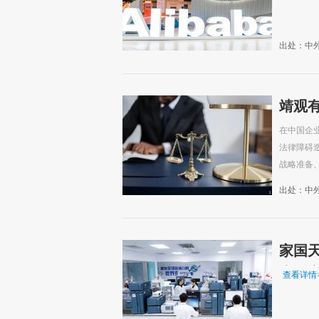
出处：中
靖观有
在中国企
法律障碍
战略准备、
出处：中
家国
表、
查看详情