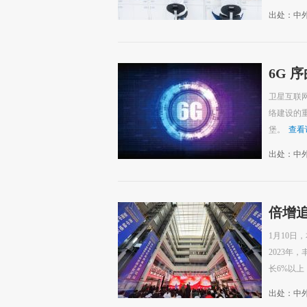
出处：中
6G 
卫星互联
络建设的
堡。
查看
出处：中
倍增追
元，
1月10日
2023年
长6%以上
出处：中