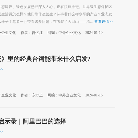
生态建设、绿色发展已经深入人心，正在快速推进。世界级生态保护区
民生活得怎么样？他们靠什么营生？从事着什么样水平的产业？业态发
样子？笔者一行带着诸多问题，在考察了天目山——清...
查看详情
>>
外企业文化
作者：曹忆江
网编：中外企业文化
2024-01-19
花》里的经典台词能带来什么启发?
>>
外企业文化
作者：东方止
网编：中外企业文化
2024-01-16
强启示录｜阿里巴巴的选择
>>