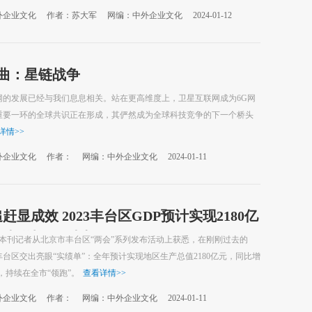
外企业文化
作者：苏大军
网编：中外企业文化
2024-01-12
序曲：星链战争
网的发展已经与我们息息相关。站在更高维度上，卫星互联网成为6G网
重要一环的全球共识正在形成，其俨然成为全球科技竞争的下一个桥头
详情
>>
外企业文化
作者：
网编：中外企业文化
2024-01-11
赶显成效 2023丰台区GDP预计实现2180亿
同比增长6%以上
，本刊记者从北京市丰台区“两会”系列发布活动上获悉，在刚刚过去的
，丰台区交出亮眼“实绩单”：全年预计实现地区生产总值2180亿元，同比增
，持续在全市“领跑”。
查看详情
>>
外企业文化
作者：
网编：中外企业文化
2024-01-11