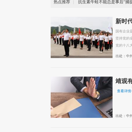
热点推荐
|
抗生素牛蛙不能总是事后“捕捉
新时
国有企业
坚持党的
党的十八大
出处：中
靖观有
题探
查看详情
出处：中