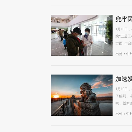
兜牢
1月10日
绕“三道工
方面, 丰
出处：中
加速
华区
1月10日
了解到，
赋，创新
出处：中