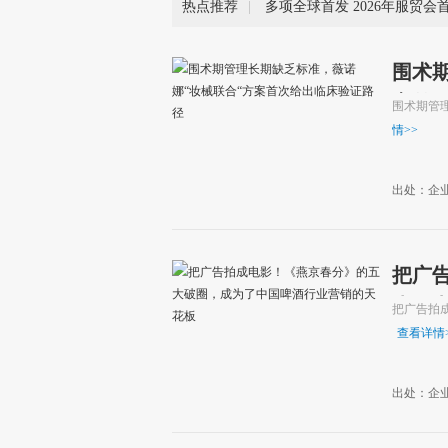
热点推荐
|
围术
案首
围术期管
情
>>
出处：企
把广
为了
把广告拍
查看详情
出处：企