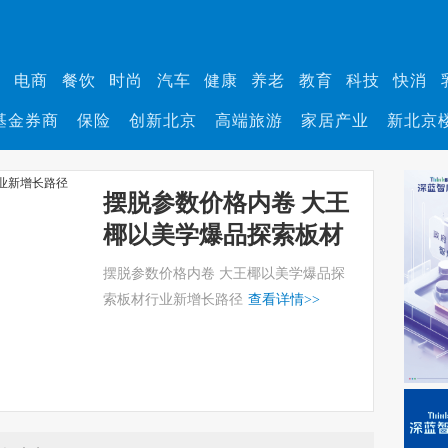
业
电商
餐饮
时尚
汽车
健康
养老
教育
科技
快消
基金券商
保险
创新北京
高端旅游
家居产业
新北京
摆脱参数价格内卷 大王
椰以美学爆品探索板材
行业新增长路径
摆脱参数价格内卷 大王椰以美学爆品探
索板材行业新增长路径
查看详情
>>