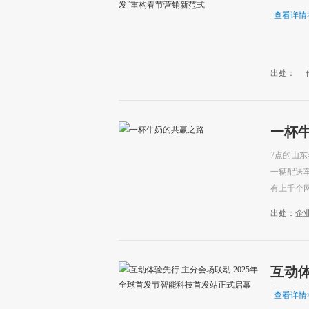
销新
查看详情
出处：
一杯
7点的山
一辆配送
有上千个
出处：企
互动体
能科
查看详情