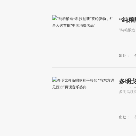
“纯粮
批“中
“纯粮酿造
出处：
多明戈
音乐
多明戈领衔
出处：