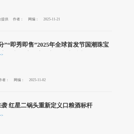
业提供
作者：
网编：
2025-11-21
8分”“即秀即售”2025年全球首发节国潮珠宝
站新品与优惠双享，彰显国潮魅力。
>>
作者：
网编：
2025-11-02
来袭 红星二锅头重新定义口粮酒标杆
>>