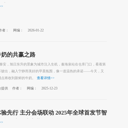
范式
>>
作者：
网编：
2026-01-22
牛奶的共赢之路
东泰安，旭日东升的景象为城市注入生机，秦海泉站在仓库门口，看着第
车驶出，融入宁静而美好的早晨氛围，像一道温热的承诺——今天，又
网点将收到新鲜的牛奶。
查看详情
>>
业提供
作者：
网编：
2025-12-23
验先行 主分会场联动 2025年全球首发节智
技首发站正式启幕
>>