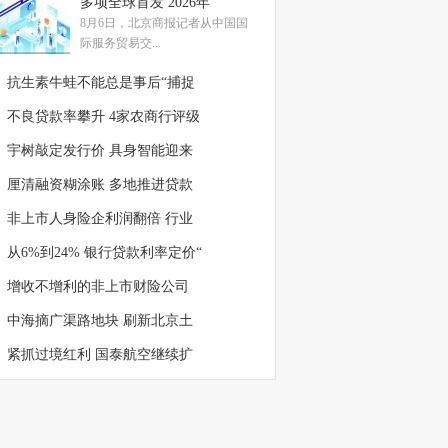
多项全球首发 2026年
8月6日，北京商报记者从中国国
际服务贸易交...
抗生素牛蛙不能总是事后“捕捉
不良贷款率攀升 4家农商行评级
宇树敲定发行价 具身智能迎来
厘清融资糊涂账 多地推进贷款
非上市人身险企利润翻倍 行业
从6%到24% 银行贷款利率定价“
增收不增利的非上市财险公司
中海摘广渠路地块 刷新北京土
紧抓过境红利 国泰航空继续扩