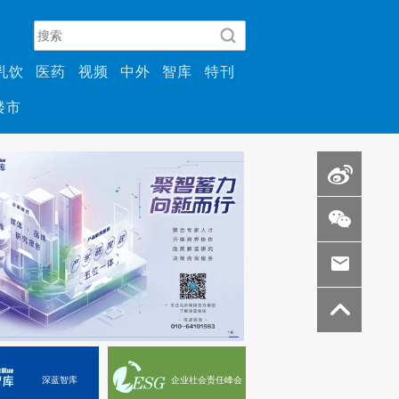
乳饮
医药
视频
中外
智库
特刊
楼市
深蓝智库
企业社会责任峰会