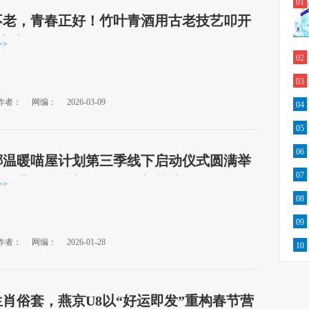
01
不老，青春正好！竹叶青酒用古老技艺叩开
心房
>>
02
03
作者：
网编：
2026-03-09
04
05
06
椰温暖喵屋计划第三季线下启动仪式圆满举
07
以行业担当创新公益引领新范式
>>
08
09
作者：
网编：
2026-01-28
10
肖俗套，燕京U8以“好运即发”重构春节营