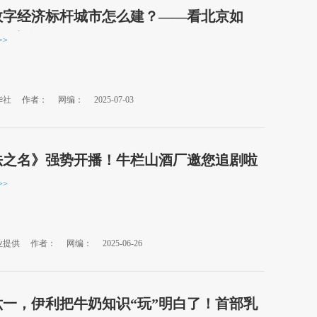
数字经济标杆城市怎么建？——看北京如
数成金”
>>
华社
作者：
网编：
2025-07-03
法之名》强势开播！牛栏山酒厂邀您追剧啦
>>
业提供
作者：
网编：
2025-06-26
六一，伊利把牛奶知识“玩”明白了！首部乳