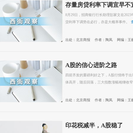
存量房贷利率下调宜早不
8月29日，招商银行行长助理彭家文在20
贷利率下调势在必行，亦是大概率事件。
出处：北京商报
作者：陶凤
网编：王
A股的信心进阶之路
四箭齐发的重磅利好之下，A股行情终于出
体高开，随后回落，三大指数涨幅相继收窄
出处：北京商报
作者：陶凤
网编：王
印花税减半，A股稳了