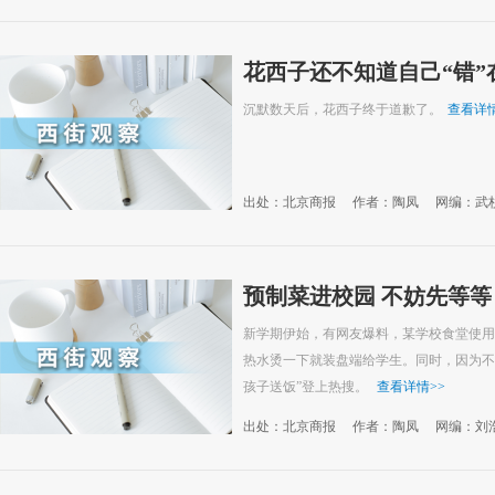
花西子还不知道自己“错”
沉默数天后，花西子终于道歉了。
查看详
出处：北京商报
作者：陶凤
网编：武
预制菜进校园 不妨先等等
新学期伊始，有网友爆料，某学校食堂使用
热水烫一下就装盘端给学生。同时，因为不
孩子送饭”登上热搜。
查看详情
>>
出处：北京商报
作者：陶凤
网编：刘