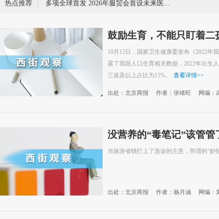
热点推荐
|
多项全球首发 2026年服贸会首设未来医疗展
鼓励生育，不能只盯着二
10月12日，国家卫生健康委发布《2022
露了我国人口生育相关数据，2022年出生人口
三孩及以上占比为15%。
查看详情
>>
出处：北京商报
作者：张绪旺
网编：
没营养的“毒笔记”该管管
当旅游省钱打上了急诊的主意，所谓的“妙
出处：北京商报
作者：杨月涵
网编：