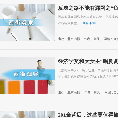
反腐之路不能有漏网之“鱼
因其家属在网络上发表炫富言论，已经退休
法所得被收缴。
查看详情
>>
出处：北京商报
作者：陶凤
网编：刘
经济学奖和大女主“唱反调
北京时间10月9日晚，哈佛大学经济学家克劳
奖，表彰她对促进女性劳动力市场结果理
出处：北京商报
作者：陶凤
网编：刘
201金背后，这些更值得