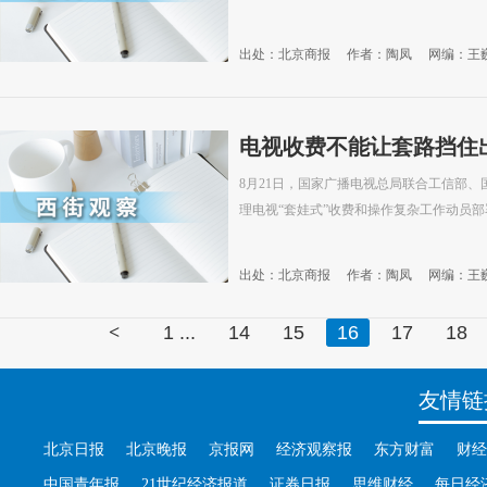
出处：北京商报
作者：陶凤
网编：王
电视收费不能让套路挡住
8月21日，国家广播电视总局联合工信部
理电视“套娃式”收费和操作复杂工作动员部
出处：北京商报
作者：陶凤
网编：王
<
1 ...
14
15
16
17
18
友情链
北京日报
北京晚报
京报网
经济观察报
东方财富
财经
中国青年报
21世纪经济报道
证券日报
思维财经
每日经