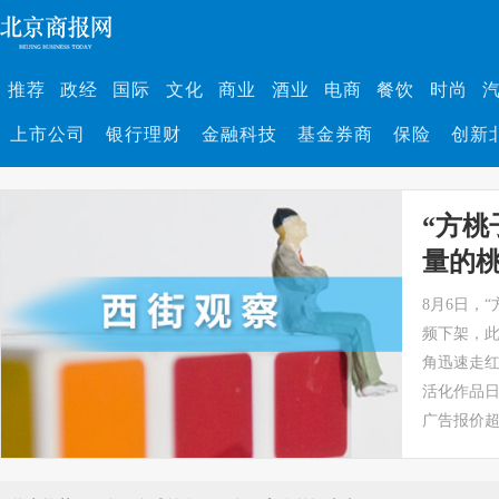
推荐
政经
国际
文化
商业
酒业
电商
餐饮
时尚
上市公司
银行理财
金融科技
基金券商
保险
创新
“方桃
量的
8月6日，
频下架，此
角迅速走红
活化作品日
广告报价超过