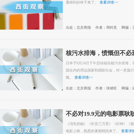
重磅利好终于来了。
查看详情
>>
出处：北京商报
作者：周科竞
网编：
核污水排海，愤慨但不必
日本于8月24日下午启动福岛核污水排海
国在内的周边国家和国际社会，对一意孤行
慨。
查看详情
>>
出处：北京商报
作者：张绪旺
网编：
不必对19.9元的电影票耿
《消失的她》《长安三万里》《封神》《孤
电影上映，熟悉的暑期档回来了。
查看详