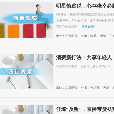
明星偷逃税，心存侥幸必
9月16日，税务部门曝光四起涉税违法违
主播也罢，无论你是谁，属于哪一种经营主
万别存侥幸心理。
查看详情
>>
出处：北京商报
作者：陶凤
网编：王
消费新打法：共享年轻人
在酱香咖啡之后，还有什么新玩法吗？有，
出处：北京商报
作者：张绪旺
网编：
佳琦“反叛”，直播带货祛