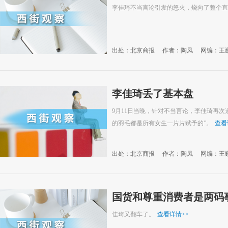
李佳琦不当言论引发的怒火，烧向了整个直
出处：北京商报
作者：陶凤
网编：王
李佳琦丢了基本盘
9月11日当晚，针对不当言论，李佳琦再次
的羽毛都是所有女生一片片赋予的”。
查看
出处：北京商报
作者：陶凤
网编：王
国货和尊重消费者是两码
佳琦又翻车了。
查看详情
>>