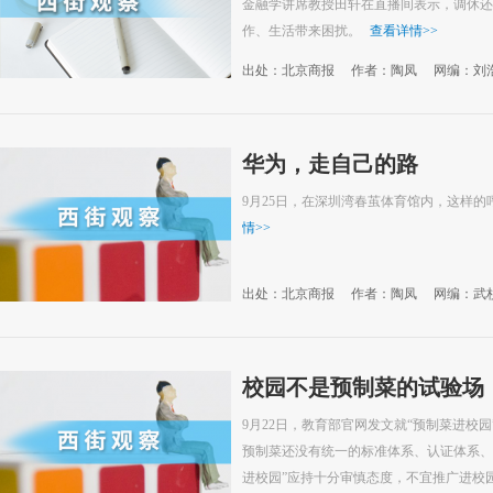
金融学讲席教授田轩在直播间表示，调休还
作、生活带来困扰。
查看详情
>>
出处：北京商报
作者：陶凤
网编：刘
华为，走自己的路
9月25日，在深圳湾春茧体育馆内，这样
情
>>
出处：北京商报
作者：陶凤
网编：武
校园不是预制菜的试验场
9月22日，教育部官网发文就“预制菜进校
预制菜还没有统一的标准体系、认证体系、
进校园”应持十分审慎态度，不宜推广进校