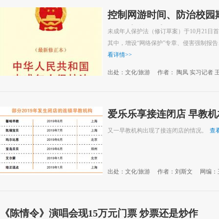
控制网游时间、防治校园
13年来首次大修
未成年人保护法（修订草案）于10月21日
其中，增设“网络保护”专章、侵害强制报
看详情
>>
出处：文化/旅游
作者： 陶凤 实习记者 
爱乐乐享接连闭店 早教机
又一早教机构出现了接连闭店的情况。
查
出处：文化/旅游
作者：刘斯文
网编：
《陈情令》演唱会现15万元门票 炒票还是炒作