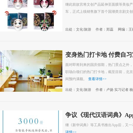
继此前故宫将文创产品延伸至面膜等美妆产
车，正式上线销售旗下首个国潮类京剧文创
出处：文化/旅游
作者：郑蕊
网编：王
变身热门打卡地 付费自习
面对即将到来的国庆假期，热门景点之外，
职场白领们的热门打卡地，截至目前，北京
间预约满额。
查看详情
>>
出处：文化/旅游
作者：卢扬 实习记者 杨
26
争议《现代汉语词典》Ap
继《新华词典》等工具书推出App后，又
详情
>>