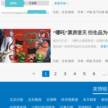
查看详情
>>
出处：文化/旅游
作者：卢扬 实习记者 
“哪吒”票房逆天 衍生品
截至9月5日，《哪吒之魔童降世》的国内票
能在第一时间带动起衍生品的销售。
查看
出处：文化/旅游
作者：郑蕊 宗泳杉
网
<
1
2
3
4
5
6
...
友情链
北京日报
北京晚报
京报网
经济观察报
东方财富
财经
中国青年报
21世纪经济报道
证券日报
思维财经
每日经