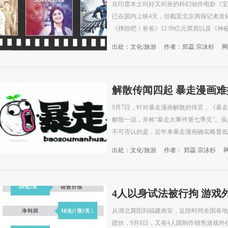
在印度本土叫好又叫座的科幻动作电影《宝
已在国内上映4天，但截至北京商报记者发稿
《摔跤吧！爸爸》12.99亿元票房以及《神秘巨
出处：文化/旅游
作者：郑蕊 宗泳杉
网
解散传闻四起 暴走漫画难
9月7日，针对暴走漫画解散的传言，《暴
解散一说，并称“暴走大事件第七季见”。
不可否认的是，近年来暴走漫画确实略显低
出处：文化/旅游
作者： 郑蕊 宗泳杉
4人以身试法被行拘 游戏
从湖北襄阳到福建南安，近段时间全国各地
团伙，9月8日，又有4人因制作销售游戏