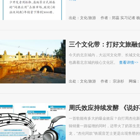
出处：文化/旅游
作者：郑蕊 实习记者 
三个文化带：打好文旅融
今天的北京城内，大运河文化带、长城文化
包裹着北京城的核心文化区。
查看详情
>>
出处：文化/旅游
作者： 宗泳杉
网编：
周氏效应持续发酵 《说好
一首歌能有多大的吸金效应？自打周杰伦新
辑销量一路猛增的同时，还带火了奶茶生意
龙，“杰伦同款”铁观音芝士更是出现售罄的