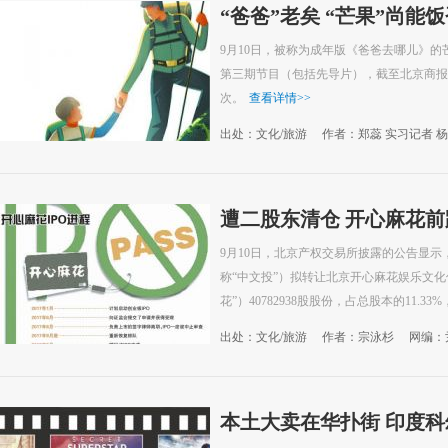
“爸爸”老矣 “芒果”尚能
9月10日，被称为成年版《爸爸去哪儿》的
第三期节目（包括先导片），截至北京商报
次。
查看详情
>>
出处：文化/旅游
作者：郑蕊 实习记者 
遭二股东清仓 开心麻花
9月10日，北京产权交易所披露的公告显
称“中文投”）拟转让北京开心麻花娱乐文
花”）40782938股股份，占总股本的11.33%，
出处：文化/旅游
作者：宗泳杉
网编：
本土大卖在华扑街 印度