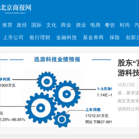
推荐
政经
国际
文化
商业
酒业
电商
餐饮
时尚
上市公司
银行理财
金融科技
基金券商
保险
创新
股东“
游科
10月23
函，要求
相互罢免
说明对公