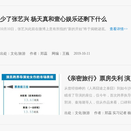
少了张艺兴 杨天真和壹心娱乐还剩下什么
10月10日，张艺兴此前在微博上意有所指的“新的开始”终于揭晓谜底。
查看详情
>>
出处：文化/旅游
作者：郑蕊
网编：王巍
2019-10-11
《亲密旅行》票房失利 
从曾经徐峥的《人再囧途之泰囧》到如今沙
瞄准了导演的座位，仅今年，首次跨界执导
郭涛、秦海璐等人，但从作品来看，口碑和
出处：文化/旅游
作者：郑蕊 实习记者 