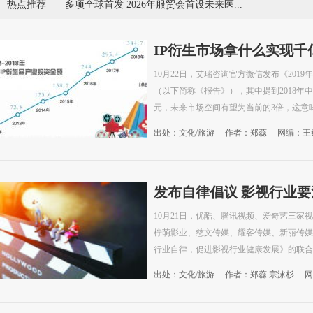
热点推荐
|
多项全球首发 2026年服贸会首设未来医疗展
IP衍生市场拿什么实现千
10月22日，艾瑞咨询官方微信发布《201
（以下简称《报告》），其中提到2018年中
元，未来市场空间有望为当前的3倍，这意味着
出处：文化/旅游
作者：郑蕊
网编：王
发布自律倡议 影视行业要
10月21日，优酷、腾讯视频、爱奇艺三家
柠萌影业、慈文传媒、耀客传媒、新丽传媒
行业自律，促进影视行业健康发展》的联合
出处：文化/旅游
作者：郑蕊 宗泳杉
网