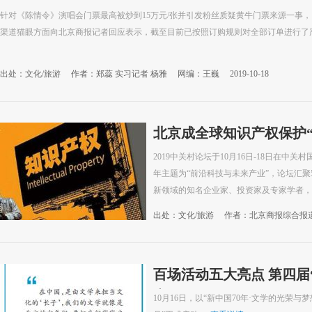
针对《陈情令》演唱会门票最高被炒到15万元/张并引发粉丝质疑黄牛门票来源一事，
渠道猫眼方面向北京商报记者回应表示，截至目前已按照订购规则对全部订单进行了严格
出处：文化/旅游
作者：郑蕊 实习记者 杨雅
网编：王巍
2019-10-18
北京成全球知识产权保护“
2019中关村论坛于10月16日-18日在中
年主题为“前沿科技与未来产业”，论坛汇聚
新领域的知名企业家、投资家及专家学者，期间
出处：文化/旅游
作者：北京商报综合报
百场活动五大亮点 第四届
启动
10月16日，以“新中国70年·文学的光荣与