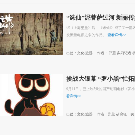
“诛仙”泥菩萨过河 新丽
继《上海堡垒》后，《诛仙Ⅰ》成了又一部
发流量电影之争的作品。
查看详情
>>
出处：文化/旅游
作者： 郑蕊 实习记者 
挑战大银幕 “罗小黑”忙拓
9月11日，已上映5天的国产动画电影《罗小
看详情
>>
出处：文化/旅游
作者：郑蕊 胡晓钰 实
09-12