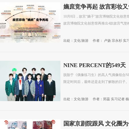
嫡庶竞争再起 故宫彩妆又
10月8日，故宫“嫡子”故宫博物院文化创
故宫博物院文化创意馆再推出4款故宫气垫
出处：文化/旅游
作者： 卢扬 宗永杉 实
09
NINE PERCENT的549天
脱胎于《偶像练习生》的高人气偶像组合NINE
限定时间后，最终还是走到了解散的日子。
出处：文化/旅游
作者：郑蕊 实习记者 
国家京剧院跟风 文化圈