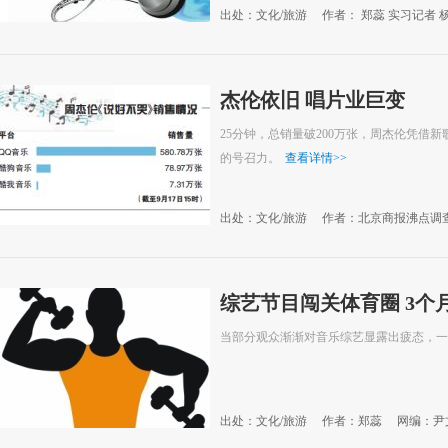
出处：文化/旅游
作者： 郑蕊 实习记者 
杰伦依旧 唱片业巨变
25分钟，总销量破200万张，周杰伦凭借
的号召力。
查看详情
>>
出处：文化/旅游
作者：北京商报沸点调
综艺节目闯关体育圈 3个
当部分观众渐渐对音乐综艺显露出疲态，一
出处：文化/旅游
作者：郑蕊
网编：尹