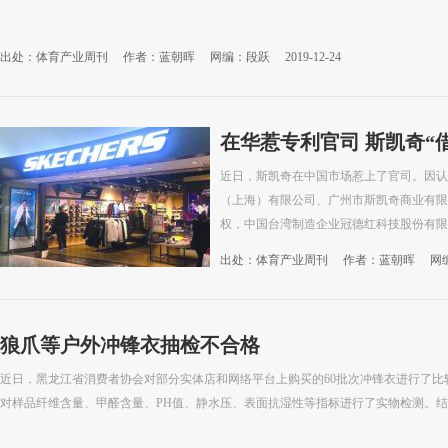
出处：体育产业周刊
作者：蓝朝晖
网编：段跃
2019-12-24
在华惹专利官司 斯凯奇“
近日，斯凯奇在中国市场惹上了官司。因认
（上海）有限公司、广州市斯凯奇商业有限
权，中国台湾制造企业冠德红科技股份有限公
>>
出处：体育产业周刊
作者：蓝朝晖
网
狼爪等户外冲锋衣抽检不合格
近日，黑龙江省消费者协会对部分实体店和网络平台上购买的60批次冲锋衣进行了比
对样品纤维含量、甲醛含量、PH值、静水压、表面抗湿性等指标进行了实物检测。结果显示