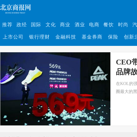
推荐
政经
国际
文化
商业
酒业
电商
餐饮
时尚
上市公司
银行理财
金融科技
基金券商
保险
创新
CEO
品牌
在KOL的
圈最大的