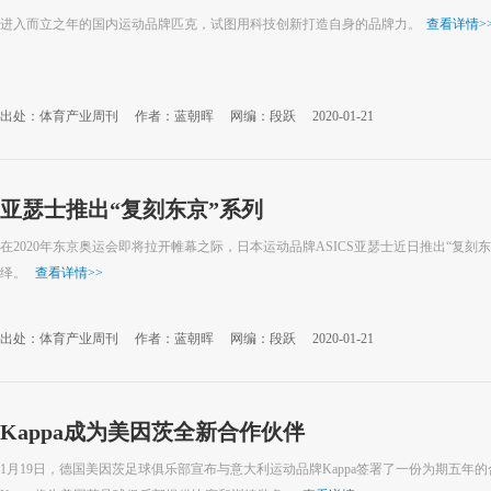
进入而立之年的国内运动品牌匹克，试图用科技创新打造自身的品牌力。
查看详情
>
出处：体育产业周刊
作者：蓝朝晖
网编：段跃
2020-01-21
亚瑟士推出“复刻东京”系列
在2020年东京奥运会即将拉开帷幕之际，日本运动品牌ASICS亚瑟士近日推出“复
绎。
查看详情
>>
出处：体育产业周刊
作者：蓝朝晖
网编：段跃
2020-01-21
Kappa成为美因茨全新合作伙伴
1月19日，德国美因茨足球俱乐部宣布与意大利运动品牌Kappa签署了一份为期五年的合作