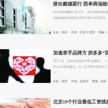
搭伙戴德梁行 西单商场能
作为西单商圈的“老大哥”，近年来西单商
局越来越难在激烈的竞争中吸引年轻客流。
出处：商经
作者：闫岩 王莹莹
网编：
加速牵手品牌方 拼多多“双
“双11”前，四岁的拼多多不断“搞事情”
iPhone等促销爆款，另一边半推半就地与
>>
出处：商经
作者：赵述评
网编：段跃
北京19个行业最低工资线提