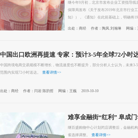
继今年9月初，北京市发布企业工资指导线后
保障局发布《关于发布2019年北京市行业
知》），《通知》在此前基础上，明确将19个
>>
出处：商经
作者：陶凤 刘瀚琳
网编：
中国出口欧洲再提速 专家：预计3-5年全球72小时
中国跨境电商交易规模不断增长，物流速度也不断提升，部分分析人士认为，未来3-
范围内实现72小时送达。
查看详情
>>
出处：商经
作者：闫岩 陈韵哲
网编：王巍
2019-10-10
难享金融街“红利” 阜成
继百盛购物中心计划闭店调整后，金融机构
雀选择调整。
查看详情
>>