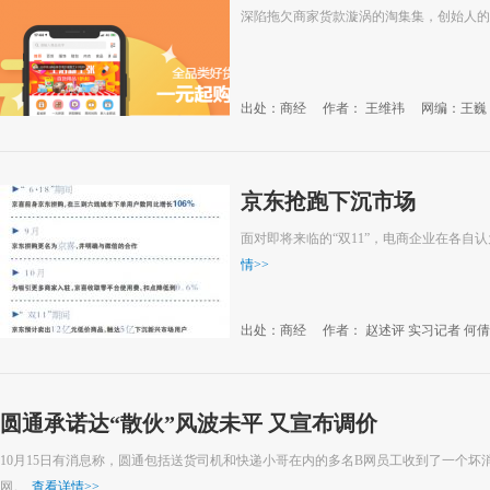
深陷拖欠商家货款漩涡的淘集集，创始人的“
出处：商经
作者： 王维祎
网编：王巍
京东抢跑下沉市场
面对即将来临的“双11”，电商企业在各自
情
>>
出处：商经
作者： 赵述评 实习记者 何倩
圆通承诺达“散伙”风波未平 又宣布调价
10月15日有消息称，圆通包括送货司机和快递小哥在内的多名B网员工收到了一个坏
网。
查看详情
>>