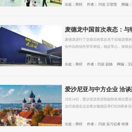
出处：商经
作者： 闫岩 王莹莹
网编：
麦德龙中国首次表态：与
薪
麦德龙进行了交易后的首次关于后续进展的
合作后的动作异常相似：稳定军心，保留品
出处：商经
作者：闫岩 赵驰
网编：王
爱沙尼亚与中方企业 洽
10月14日，爱沙尼亚经济部副部长维尔贾
业代表团在北京希尔顿酒店举行B2B商务
出处：商经
作者： 闫岩 实习记者 何倩