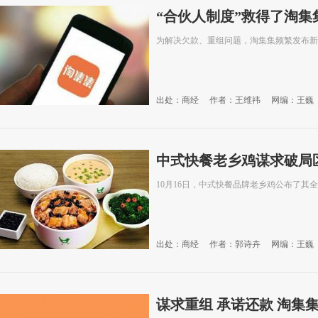
“合伙人制度”救得了淘集
为解决欠款、重组问题，淘集集频繁发布新
出处：商经
作者：王维祎
网编：王巍
中式快餐老乡鸡谋求破局
10月16日，中式快餐品牌老乡鸡公布了其
出处：商经
作者：郭诗卉
网编：王巍
谋求重组 承诺还款 淘集