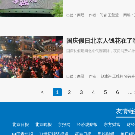
出处：商经
作者：闫岩 王莹莹
网编：
国庆假日北京人钱花在了
国庆长假期间北京气温骤降，夜间消费却持
出处：商经
作者： 赵述评 王维祎 郭诗卉
2019-10-08
<
1
2
3
4
5
6
...
友情链
北京日报
北京晚报
京报网
经济观察报
东方财富
财经
中国青年报
21世纪经济报道
证券日报
思维财经
每日经