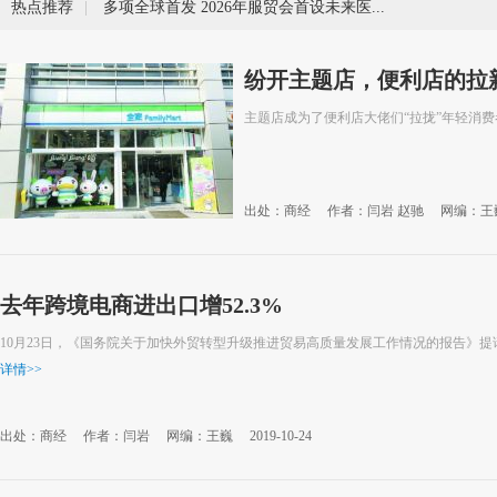
热点推荐
|
多项全球首发 2026年服贸会首设未来医疗展
纷开主题店，便利店的拉
主题店成为了便利店大佬们“拉拢”年轻消
出处：商经
作者：闫岩 赵驰
网编：王
去年跨境电商进出口增52.3%
10月23日，《国务院关于加快外贸转型升级推进贸易高质量发展工作情况的报告》
详情
>>
出处：商经
作者：闫岩
网编：王巍
2019-10-24