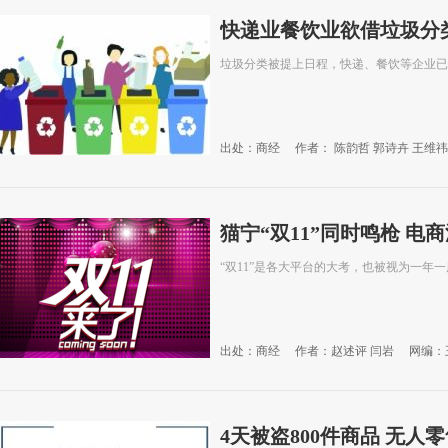
快递业餐饮业欲借垃圾分类
垃圾分类被提上日程，快递、餐饮等企业已
出处：商经
作者： 陈韵哲 郭诗卉 王维祎
猫宁“双11”同时鸣枪 电
“双11”是各大平台的大考，也被视为一年
出处：商经
作者：赵述评 闫岩
网编：
4天被盗800件商品 无人