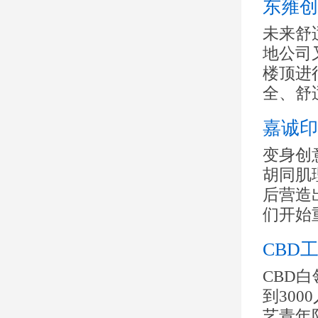
东雍创
未来舒
地公司
楼顶进
全、舒适
嘉诚印
变身创
胡同肌
后营造
们开始重
CBD
CBD
到30
艺青年