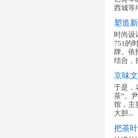
西城等地
塑造新
时尚设
751
牌。依
结合，把
京味文
于是，
茶”。
馆，主
大胆...
把茶叶