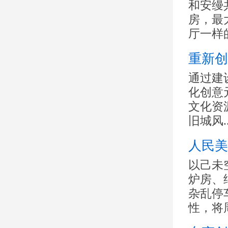
和安缦
房，最
厅一样的
重新创
通过建
化创意
文化资
旧城风..
人民美
以己未
炉房、
杂乱停
性，将周