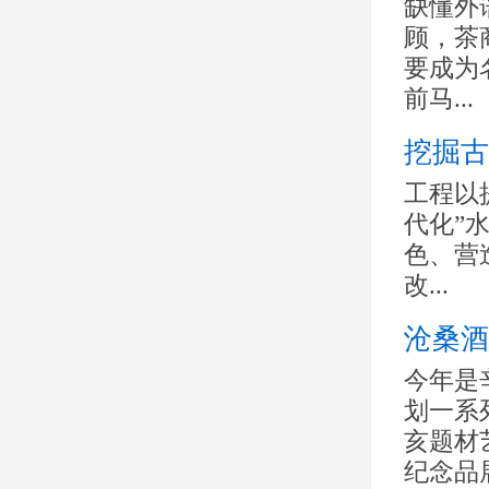
缺懂外
顾，茶
要成为
前马...
挖掘古
工程以
代化”
色、营
改...
沧桑酒
今年是
划一系
亥题材
纪念品展