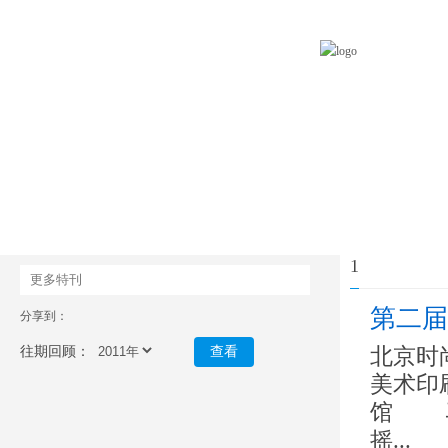
1
更多特刊
第二届
分享到：
往期回顾：
查看
北京时
美术印
馆 
摇...