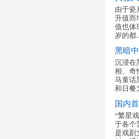
由于瓷
升值而
值也体
岁的都..
黑暗中
沉浸在
相、奇
马童话
和日餐为
国内首
“繁星
于各个
是戏剧