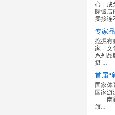
心，成
际饭店
卖接连不
专家品
挖掘有
家，文
系列品
摄 ...
首届“
国家
国家游
南新
旗...