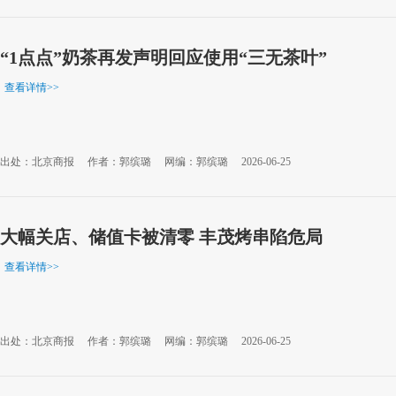
“1点点”奶茶再发声明回应使用“三无茶叶”
查看详情
>>
出处：北京商报
作者：郭缤璐
网编：郭缤璐
2026-06-25
大幅关店、储值卡被清零 丰茂烤串陷危局
查看详情
>>
出处：北京商报
作者：郭缤璐
网编：郭缤璐
2026-06-25