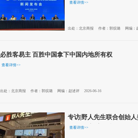
西宁开幕
查看详情
>>
出处：北京商报
作者：郭缤璐
网编：
必胜客易主 百胜中国拿下中国内地所有权
查看详情
>>
出处：北京商报
作者：郭缤璐
网编：赵述评
2026-06-16
专访|野人先生联合创始
道，把“门店盈利”放在第
查看详情
>>