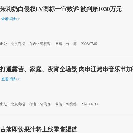
茉莉奶白侵权LV商标一审败诉 被判赔1030万元
查看详情
>>
出处：北京商报
作者：郭缤璐
网编：刘一博
2026-07-02
打通露营、家庭、夜宵全场景 肉串汪烤串音乐节加
查看详情
>>
出处：北京商报
作者：郭缤璐
网编：郭缤璐
2026-06-30
古茗即饮果汁将上线零售渠道