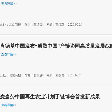
查看详情
>>
出处：北京商报
作者：郭缤璐
网编：郭缤璐
2026-06-24
肯德基中国发布“质敬中国”产链协同高质量发展战
查看详情
>>
出处：北京商报
作者：郭缤璐
网编：郭缤璐
2026-06-23
麦当劳中国再生农业计划于链博会首发新成果
查看详情
>>