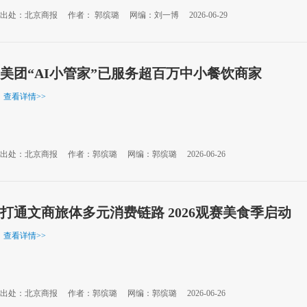
出处：北京商报
作者： 郭缤璐
网编：刘一博
2026-06-29
美团“AI小管家”已服务超百万中小餐饮商家
查看详情
>>
出处：北京商报
作者：郭缤璐
网编：郭缤璐
2026-06-26
打通文商旅体多元消费链路 2026观赛美食季启动
查看详情
>>
出处：北京商报
作者：郭缤璐
网编：郭缤璐
2026-06-26