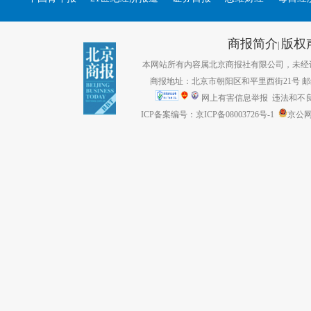
商报简介
版权
|
本网站所有内容属北京商报社有限公司，未经许可不得转
商报地址：北京市朝阳区和平里西街21号 邮编：1
网上有害信息举报
违法和不良信息
ICP备案编号：京ICP备08003726号-1
京公网安