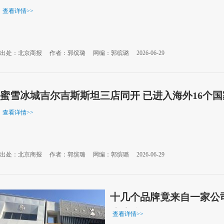
查看详情
>>
出处：北京商报
作者：郭缤璐
网编：郭缤璐
2026-06-29
蜜雪冰城吉尔吉斯斯坦三店同开 已进入海外16个国
查看详情
>>
出处：北京商报
作者：郭缤璐
网编：郭缤璐
2026-06-29
十几个品牌竟来自一家公
线造牌
查看详情
>>