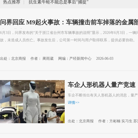
热点推荐
|
抗生素牛蛙不能总是事后“捕捉”
问界回应 M9起火事故：车辆撞击前车掉落的金属
火，非车辆自身原因
6月3日，问界发布的“关于浙江省台州市车辆事故的说明”显示，2026年6月3日，一
故，未造成人员伤亡。事故发生后，公司第一时间与用户取得联系，提供必要协助。
出处：北京商报
作者： 蔺雨葳
网编：产经新闻中心
2026-06-03
车企人形机器人量产竞速
业化落地待考
车企不断传出有关人形机器人的消息，量产
详情
>>
出处：北京商报
作者：方彬楠 实习生 苏
02