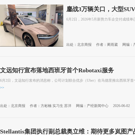
鏖战3万辆关口，大型SU
解码车企交付成绩单
6月2日，2026年5月新势力车企交付成绩
出处：北京商报
作者：蔺雨葳
网编：
文远知行宣布落地西班牙首个Robotaxi服务
6月2日，文远知行发布的消息称，公司计划联合优步（Uber）在马德里推出西班牙首个商
>>
出处：北京商报
作者：方彬楠 实习生 苏洋
网编：产经新闻中心
2026-06-02
Stellantis集团执行副总裁奥立维：期待更多岚