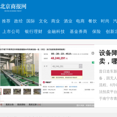
推荐
政经
国际
文化
商业
酒业
电商
餐饮
时尚
上市公司
银行理财
金融科技
基金券商
保险
创新
设备降
卖，
遇资
昔日造车
备，因无
流程。8月
法拍卖平台
于南宁市青