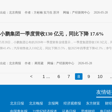
出处：北京商报
作者：方彬楠 实习生 苏洋
网编：产经新闻中心
2026-05-28
小鹏集团一季度营收130 亿元，同比下降 17.6%
5月28日，小鹏集团公布的2026年一季度财务业绩显示，一季度集团营收130.3亿元，同
降41.4%；汽车销售收入110亿元，同比下降23.5%，较2025年四季度下降42.3%；净亏损
出处：北京商报
作者： 蔺雨葳
网编：产经新闻中心
2026-05-28
<
1 ...
6
7
8
9
10
.
友情链
北京日报
北京晚报
京报网
经济观察报
东方财富
财经
中国青年报
21世纪经济报道
证券日报
思维财经
每日经