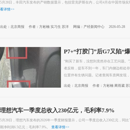
5月28日，丰田汽车发布的产销数据显示，包括雷克萨斯在内，公司4月在中国市场实现销量
看详情
>>
出处：北京商报
作者：方彬楠 实习生 苏洋
网编：产经新闻中心
2026-05-28
P7+“打胶门”后G7又陷
再“翻车”
“刚买了新车，没想到竟然存在工艺问题。”
者反映，提车不到一年，车门内侧边框处存
位置伴有生锈问题。记者查阅车质网发现，关
出处：北京商报
作者：方彬楠 蔺雨葳 苏
理想汽车一季度总收入230亿元，毛利率7.9%
5月28日，理想汽车发布的2026年一季度财报显示，公司一季度总收入230亿元，同比下
期净利润6.5亿元；毛利率7.9%。
查看详情
>>