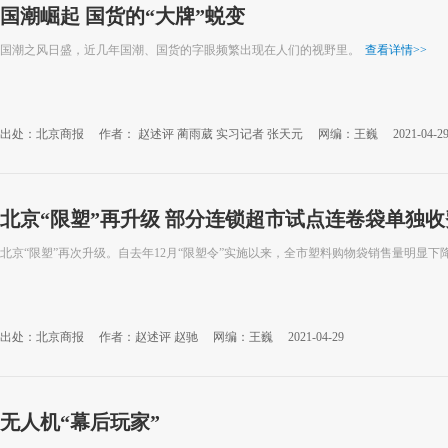
国潮崛起 国货的“大牌”蜕变
国潮之风日盛，近几年国潮、国货的字眼频繁出现在人们的视野里。
查看详情
>>
出处：北京商报
作者： 赵述评 蔺雨葳 实习记者 张天元
网编：王巍
2021-04-2
北京“限塑”再升级 部分连锁超市试点连卷袋单独收
北京“限塑”再次升级。自去年12月“限塑令”实施以来，全市塑料购物袋销售量明显下
出处：北京商报
作者：赵述评 赵驰
网编：王巍
2021-04-29
无人机“幕后玩家”