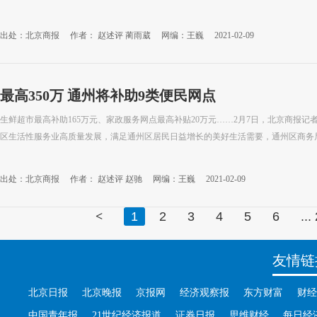
出处：北京商报
作者： 赵述评 蔺雨葳
网编：王巍
2021-02-09
最高350万 通州将补助9类便民网点
生鲜超市最高补助165万元、家政服务网点最高补贴20万元……2月7日，北京商报
区生活性服务业高质量发展，满足通州区居民日益增长的美好生活需要，通州区商务局发
出处：北京商报
作者： 赵述评 赵驰
网编：王巍
2021-02-09
<
1
2
3
4
5
6
...
友情链
北京日报
北京晚报
京报网
经济观察报
东方财富
财经
中国青年报
21世纪经济报道
证券日报
思维财经
每日经