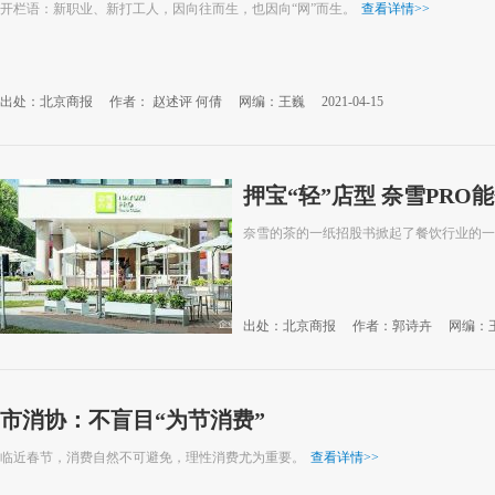
开栏语：新职业、新打工人，因向往而生，也因向“网”而生。
查看详情
>>
出处：北京商报
作者： 赵述评 何倩
网编：王巍
2021-04-15
押宝“轻”店型 奈雪PRO
奈雪的茶的一纸招股书掀起了餐饮行业的一
出处：北京商报
作者：郭诗卉
网编：
市消协：不盲目“为节消费”
临近春节，消费自然不可避免，理性消费尤为重要。
查看详情
>>