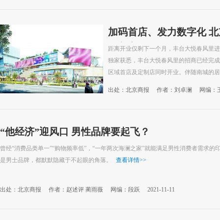
加码首店、发力数字化 
将入市
距离开业仅剩下一个月，丰台大悦春风里进
独家获悉，丰台大悦春风里的招商已经完成9
区域首店及定制店同时开业。伴随南城的居民
出处：北京商报
作者：刘卓澜
网编：
“他经济”迎风口 男性品牌要起飞？
曾经“消费品类单一”“购物频率低”，“一年两次海澜之家”就能满足男性消费者需求
是男士品牌，都默默隐藏于不起眼的角落。
查看详情
>>
出处：北京商报
作者：赵述评 蔺雨薇
网编：段跃
2021-11-11