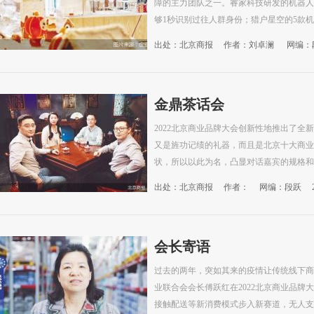
障的主力团队之一。睿家科技研发的机器人
够1秒识别过往人群身份；猎户星空的5款机器
出处：北京商报
作者：刘卓澜
网编：
金鼎茶话会
2022北京商业品牌大会创新性地推出了全新
又是旌功记绩的礼器，而且是北京十大商业
状，所以以此为名，凸显对话嘉宾的规格
出处：北京商报
作者：
网编：段跃
会长寄语
过去的两年，突如其来的疫情让传统线下商
业联合会会长傅跃红在2022北京商业品牌
接触配送等新消费模式步入新赛道，无人支付