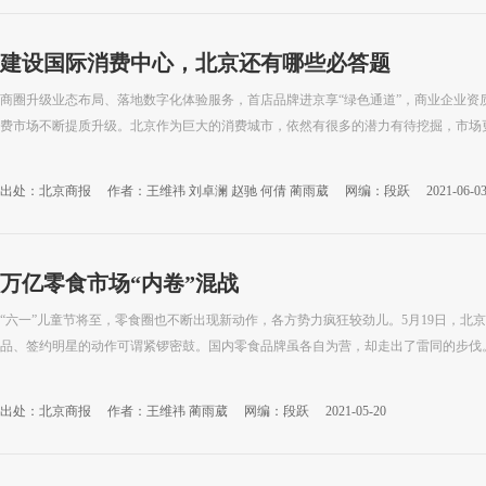
建设国际消费中心，北京还有哪些必答题
商圈升级业态布局、落地数字化体验服务，首店品牌进京享“绿色通道”，商业企业资
费市场不断提质升级。北京作为巨大的消费城市，依然有很多的潜力有待挖掘，市场更应
出处：北京商报
作者：王维祎 刘卓澜 赵驰 何倩 蔺雨葳
网编：段跃
2021-06-0
万亿零食市场“内卷”混战
“六一”儿童节将至，零食圈也不断出现新动作，各方势力疯狂较劲儿。5月19日，北
品、签约明星的动作可谓紧锣密鼓。国内零食品牌虽各自为营，却走出了雷同的步伐。在
出处：北京商报
作者：王维祎 蔺雨葳
网编：段跃
2021-05-20