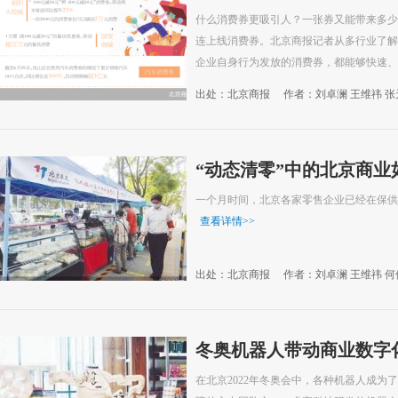
什么消费券更吸引人？一张券又能带来多少
连上线消费券。北京商报记者从多行业了解
企业自身行为发放的消费券，都能够快速、有
出处：北京商报
作者：刘卓澜 王维祎 张
“动态清零”中的北京商业
一个月时间，北京各家零售企业已经在保供
查看详情
>>
出处：北京商报
作者：刘卓澜 王维祎 何
05-19
冬奥机器人带动商业数字
在北京2022年冬奥会中，各种机器人成为