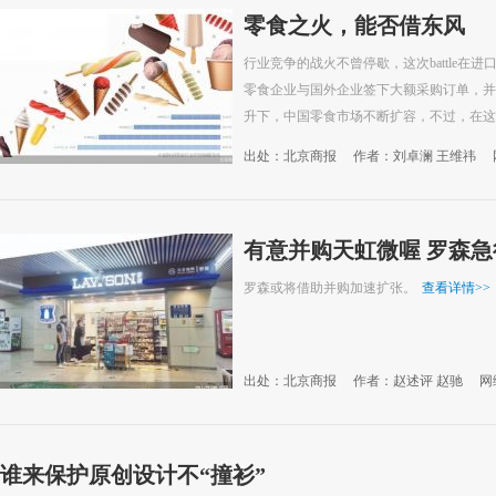
零食之火，能否借东风
行业竞争的战火不曾停歇，这次battle在
零食企业与国外企业签下大额采购订单，并
升下，中国零食市场不断扩容，不过，在这一
出处：北京商报
作者：刘卓澜 王维祎
有意并购天虹微喔 罗森急
罗森或将借助并购加速扩张。
查看详情
>>
出处：北京商报
作者：赵述评 赵驰
网
谁来保护原创设计不“撞衫”