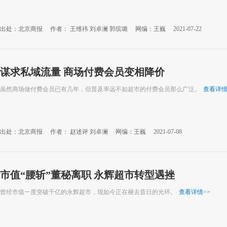
出处：北京商报
作者： 王维祎 刘卓澜 郭缤璐
网编：王巍
2021-07-22
谋求私域流量 商场付费会员变相降价
虽然商场做付费会员已有几年，但普及率远不如超市的付费会员那么广泛。
查看详
出处：北京商报
作者： 赵述评 刘卓澜
网编：王巍
2021-07-08
市值“腰斩”董秘离职 永辉超市转型遇挫
曾经市值一度突破千亿的永辉超市，现如今正在褪去昔日的光环。
查看详情
>>