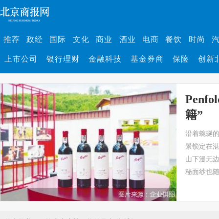
推荐
政经
国际
文化
商业
酒业
电商
餐饮
时尚
上市公司
银行理财
金融科技
基金券商
保险
创新
Penf
籍”
沿着蜿蜒
景锁定在
山下漫无
秘面纱也