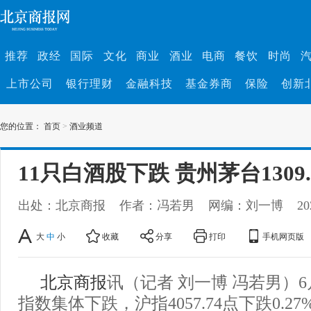
推荐
政经
国际
文化
商业
酒业
电商
餐饮
时尚
上市公司
银行理财
金融科技
基金券商
保险
创新
您的位置：
首页
>
酒业频道
11只白酒股下跌 贵州茅台1309
出处：北京商报
作者：冯若男
网编：刘一博
20
大
中
小
收藏
分享
打印
手机网页版
北京商报
讯（记者 刘一博 冯若男）
指数集体下跌，沪指4057.74点下跌0.2