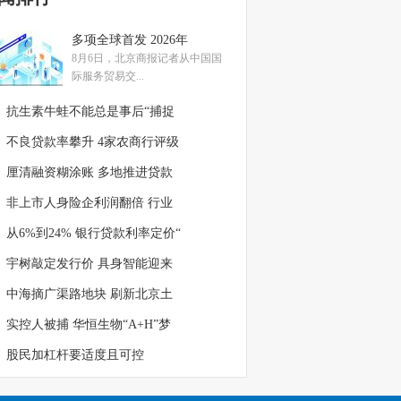
多项全球首发 2026年
8月6日，北京商报记者从中国国
际服务贸易交...
抗生素牛蛙不能总是事后“捕捉
不良贷款率攀升 4家农商行评级
厘清融资糊涂账 多地推进贷款
非上市人身险企利润翻倍 行业
从6%到24% 银行贷款利率定价“
宇树敲定发行价 具身智能迎来
中海摘广渠路地块 刷新北京土
实控人被捕 华恒生物“A+H”梦
股民加杠杆要适度且可控