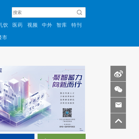
乳饮
医药
视频
中外
智库
特刊
楼市