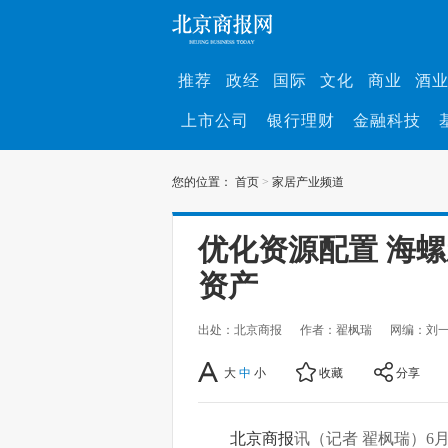
推荐
政经
国际
文化
商业
酒
上市公司
银行理财
金融科技
您的位置：
首页
>
家居产业频道
优化资源配置 海
资产
出处：北京商报
作者：翟枫瑞
网编：刘
大
中
小
收藏
分享
北京商报
讯（记者 翟枫瑞）6