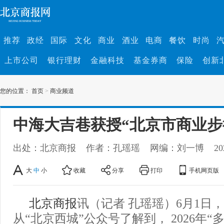
推荐
政经
国际
文化
商业
酒业
电商
餐饮
时尚
上市公司
银行理财
金融科技
基金券商
保险
创新
您的位置：
首页
>
商业频道
中海大吉巷获授“北京市商业步
出处：北京商报
作者：孔瑶瑶
网编：刘一博
20
大
中
小
收藏
分享
打印
手机网页版
北京商报
讯（记者 孔瑶瑶）6月1日
从“北京西城”公众号了解到， 2026年“