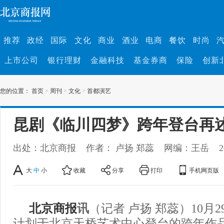
推荐
政经
国际
文化
商业
酒业
电商
餐饮
时尚
上市公司
银行理财
金融科技
基金券商
保险
创新
您的位置：
首页
>
周刊
>
文化
>
首都演艺
昆剧《临川四梦》跨年登台再
出处：北京商报
作者： 卢扬 郑蕊
网编：王岳
2
大
中
小
收藏
分享
打印
手机网页版
北京商报
讯
（记者 卢扬 郑蕊）10月
计划于北京天桥艺术中心登台的跨年作