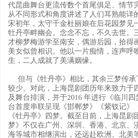
代昆曲舞台更流传数个首尾俱足、情节
从不同形式和角度讲述了人们耳熟能详
宋初年，太守千金杜丽娘在后花园梦见
牡丹亭畔幽会。念念不忘，不久去世。
才柳梦梅游学至南安，偶游后园，拾得
美女似曾相识。他以一片痴情，连声呼
生，二人成就了美满姻缘。
但与《牡丹亭》相比，其余三梦传承
较少。对此，上海昆剧团历年来致力于
及舞台排演，并于2016 年进行《临川
台首度串联呈现《邯郸梦》《紫钗记》
《牡丹亭》四梦。截至目前，上海昆剧
梦》不仅在广州、深圳、香港、北京、
海等城市相继演出，还远赴欧洲、北美