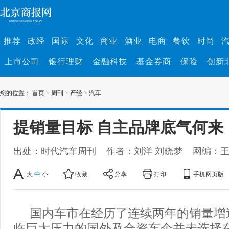
推荐
政经
国际
文化
商业
酒业
电商
餐饮
时尚
上市公司
银行理财
金融科技
基金券商
保险
创新
您的位置：
首页
>
周刊
>
产经
>
汽车
提销量目标 自主品牌底气何来
出处：时代汽车周刊
作者：刘洋 刘晓梦
网编：
大
中
小
收藏
分享
打印
手机网页版
国内车市在经历了连续两年的销量增
临巨大压力的国外及合资车企并未选择在进