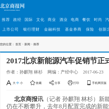
推荐
政经
国际
文化
商业
酒业
电商
餐饮
时尚
上市公司
银行理财
金融科技
基金券商
保险
创新
您的位置：
首页
>
新闻
>
推荐
2017北京新能源汽车促销节正
作者：孙麒翔 林杉
网编：产经中心
2017-06-23
大
中
小
收藏
分享
打印
手机网页版
北京商报
讯
（记者 孙麒翔 林杉）新
仍在不断攀升，去年8月配置完成的新