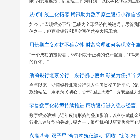
献”的发展愿景，以党建工作为引领，以数字化转型为主线
从0到1线上化拓客 腾讯助力数字原生银行小微信
如今，“宏观经济下行”已成为全球经济的关键词，尽管
体之一，但商业银行利润空间仍然被大幅压缩。
用长期主义对抗不确定性 财富管理如何实现攻守
“一个成功的投资者，85%归功于正确的资产配置，10%
的保佑。”
浙商银行北京分行：践行初心使命 彰显责任担当 
今年以来，浙商银行北京分行深入学习贯彻习近平总书记
政治站位，秉承为民初心，心怀“国之大者”，贡献金融力量
零售数字化转型持续推进 廊坊银行进入稳步经营
数字经济浪潮与近年疫情形势的叠加影响，以科技赋能金
行业加速转型的关键步骤之一，银行机构以新零售数字化转
永赢基金“双子星”合力构筑低波动“固收+”新标杆