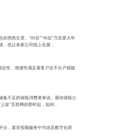
悄然生变。“80后”“90后”乃至更大年
，也让各家公司线上化展...
、稳定性、便捷性满足着客户足不出户就能
储备不足的保险消费者来说，亟待保险公
架”互联网的那时起，如何...
平台，甚至投顾服务中均涉及数字化营