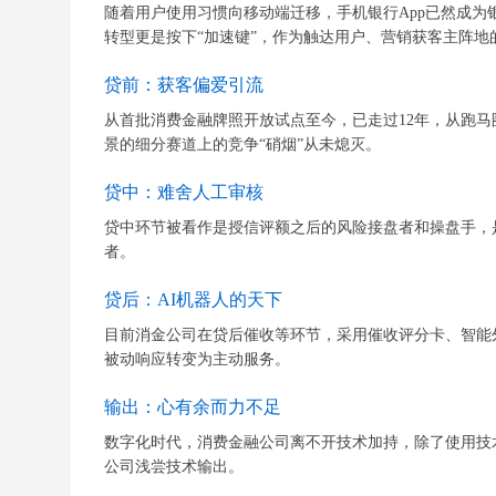
随着用户使用习惯向移动端迁移，手机银行App已然成为
转型更是按下“加速键”，作为触达用户、营销获客主阵地的手
贷前：获客偏爱引流
从首批消费金融牌照开放试点至今，已走过12年，从跑
景的细分赛道上的竞争“硝烟”从未熄灭。
贷中：难舍人工审核
贷中环节被看作是授信评额之后的风险接盘者和操盘手，
者。
贷后：AI机器人的天下
目前消金公司在贷后催收等环节，采用催收评分卡、智能
被动响应转变为主动服务。
输出：心有余而力不足
数字化时代，消费金融公司离不开技术加持，除了使用技
公司浅尝技术输出。