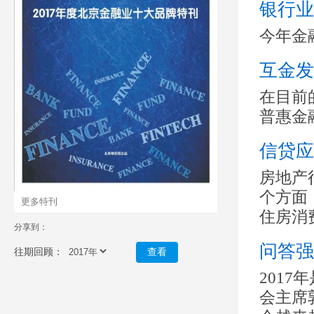
银行业
今年金
互金发
在目前
普惠金
信贷应
房地产
个方面
更多特刊
住房消
分享到：
问答强
往期回顾：
查看
201
会主席