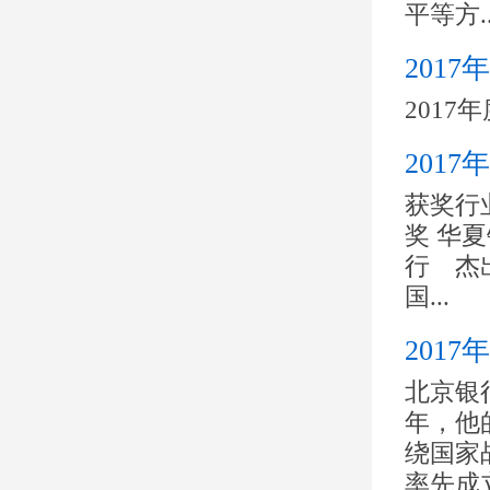
平等方..
201
201
201
获奖行
奖 华
行 杰
国...
201
北京银
年，他
绕国家
率先成立