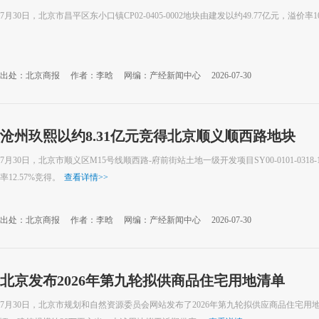
7月30日，北京市昌平区东小口镇CP02-0405-0002地块由建发以约49.77亿元，溢价率1
出处：北京商报
作者：李晗
网编：产经新闻中心
2026-07-30
沧州玖熙以约8.31亿元竞得北京顺义顺西路地块
7月30日，北京市顺义区M15号线顺西路-府前街站土地一级开发项目SY00-0101-031
率12.57%竞得。
查看详情
>>
出处：北京商报
作者：李晗
网编：产经新闻中心
2026-07-30
北京发布2026年第九轮拟供商品住宅用地清单
7月30日，北京市规划和自然资源委员会网站发布了2026年第九轮拟供应商品住宅用