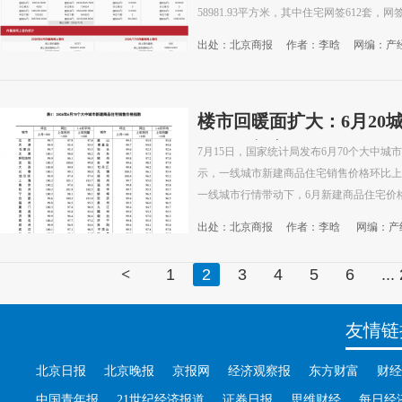
58981.93平方米，其中住宅网签612套，网签面积
出处：北京商报
作者：李晗
网编：产
楼市回暖面扩大：6月20
14个月新高
7月15日，国家统计局发布6月70个大中
示，一线城市新建商品住宅销售价格环比上
一线城市行情带动下，6月新建商品住宅价格环
出处：北京商报
作者：李晗
网编：产
<
1
2
3
4
5
6
...
友情链
北京日报
北京晚报
京报网
经济观察报
东方财富
财经
中国青年报
21世纪经济报道
证券日报
思维财经
每日经