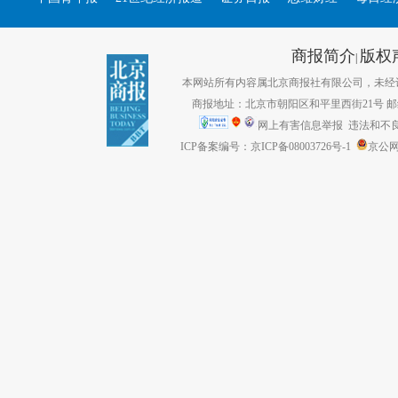
商报简介
版权
|
本网站所有内容属北京商报社有限公司，未经许可不得转
商报地址：北京市朝阳区和平里西街21号 邮编：1
网上有害信息举报
违法和不良信息
ICP备案编号：京ICP备08003726号-1
京公网安