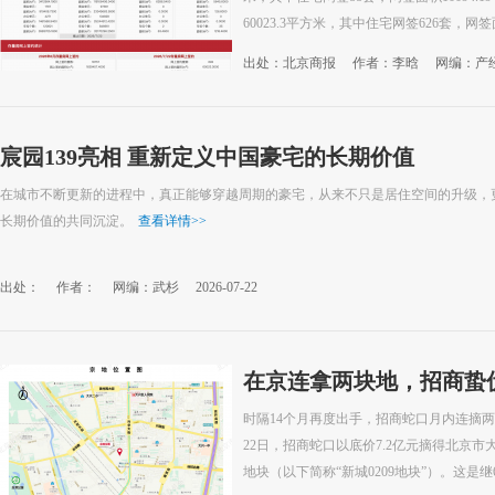
60023.3平方米，其中住宅网签626套，网签面积
出处：北京商报
作者：李晗
网编：产
宸园139亮相 重新定义中国豪宅的长期价值
在城市不断更新的进程中，真正能够穿越周期的豪宅，从来不只是居住空间的升级，
长期价值的共同沉淀。
查看详情
>>
出处：
作者：
网编：武杉
2026-07-22
在京连拿两块地，招商蛰
时隔14个月再度出手，招商蛇口月内连摘
22日，招商蛇口以底价7.2亿元摘得北京市大兴区
地块（以下简称“新城0209地块”）。这是继6月以