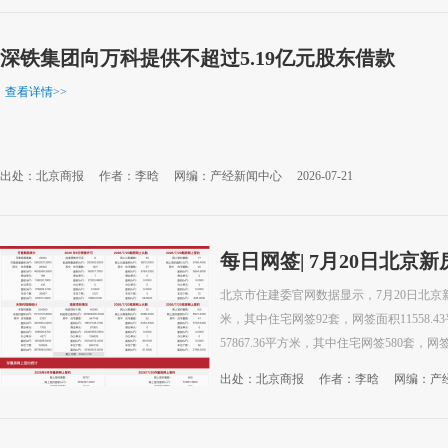
深铁集团向万科提供不超过5.19亿元股东借款
查看详情
>>
出处：北京商报
作者：李晗
网编：产经新闻中心
2026-07-21
每日网签| 7月20日北京
签668套
北京市住建委官网数据显示，7月20日北京新房
米，其中住宅网签92套，网签面积11558.
57867.36平方米，其中住宅网签580套，网签面积
出处：北京商报
作者：李晗
网编：产