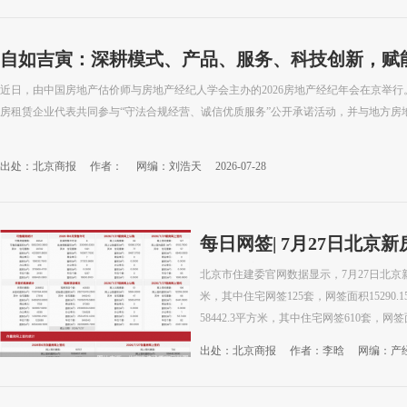
自如吉寅：深耕模式、产品、服务、科技创新，赋
发展
近日，由中国房地产估价师与房地产经纪人学会主办的2026房地产经纪年会在京举
房租赁企业代表共同参与“守法合规经营、诚信优质服务”公开承诺活动，并与地方房地产
出处：北京商报
作者：
网编：刘浩天
2026-07-28
每日网签| 7月27日北京
签730套
北京市住建委官网数据显示，7月27日北京新房
米，其中住宅网签125套，网签面积15290
58442.3平方米，其中住宅网签610套，网签面积5
出处：北京商报
作者：李晗
网编：产