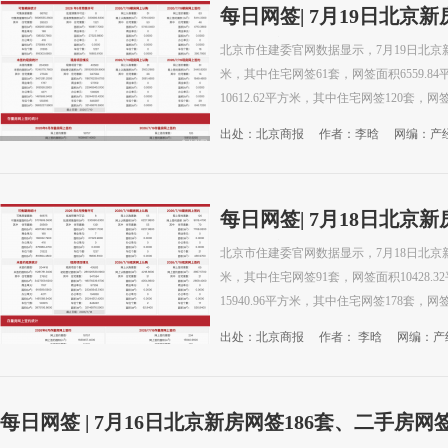
每日网签| 7月19日北京
签126套
北京市住建委官网数据显示，7月19日北京新房
米，其中住宅网签61套，网签面积6559.8
10612.62平方米，其中住宅网签120套，网签面
出处：北京商报
作者：李晗
网编：产
每日网签| 7月18日北京
签204套
北京市住建委官网数据显示，7月18日北京新房
米，其中住宅网签91套，网签面积10428.
15940.96平方米，其中住宅网签178套，网签面积
出处：北京商报
作者： 李晗
网编：产
每日网签 | 7月16日北京新房网签186套、二手房网签