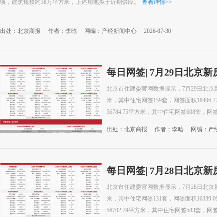
顷，建筑规模约38万平方米，上述用地拟于近期供应。
查看详情
>>
出处：北京商报
作者：李晗
网编：产经新闻中心
2026-07-30
每日网签| 7月29日北京
签681套
北京市住建委官网数据显示，7月29日北京新房
米，其中住宅网签159套，网签面积18406
56784.75平方米，其中住宅网签608套，网签面积
出处：北京商报
作者：李晗
网编：产
每日网签| 7月28日北京
签651套
北京市住建委官网数据显示，7月28日北京新房
米，其中住宅网签131套，网签面积16339
56702.79平方米，其中住宅网签583套，网签面积