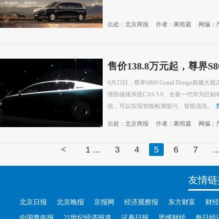
出处：北京商报
作者：蔺雨葳
网编：
售价138.8万元起，尊界S
6月25日，尊界S800 Grand Design
维防碰撞系统CAS 5.0、全新一代华为
统，可以实现智能检测脏污、智能清洗。
出处：北京商报
作者：蔺雨葳
网编：
<
1 ...
3
4
5
6
7
.
友情链
北京日报
北京晚报
京报网
经济观察报
东方财富
财经
中国青年报
21世纪经济报道
证券日报
思维财经
每日经