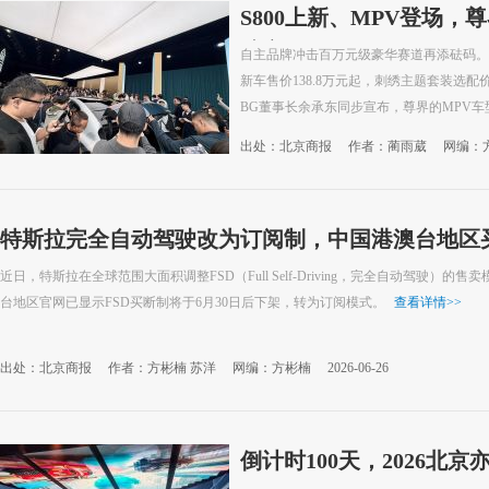
S800上新、MPV登场
扩容
自主品牌冲击百万元级豪华赛道再添砝码。6
新车售价138.8万元起，刺绣主题套装选配
BG董事长余承东同步宣布，尊界的MPV车型V
出处：北京商报
作者：蔺雨葳
网编：
特斯拉完全自动驾驶改为订阅制，中国港澳台地区买
近日，特斯拉在全球范围大面积调整FSD（Full Self-Driving，完全自动驾驶）
台地区官网已显示FSD买断制将于6月30日后下架，转为订阅模式。
查看详情
>>
出处：北京商报
作者：方彬楠 苏洋
网编：方彬楠
2026-06-26
倒计时100天，2026北