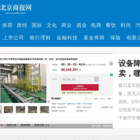
推荐
政经
国际
文化
商业
酒业
电商
餐饮
时尚
上市公司
银行理财
金融科技
基金券商
保险
创新
设备降
卖，
遇资
昔日造车
备，因无
流程。8月
法拍卖平台
于南宁市青