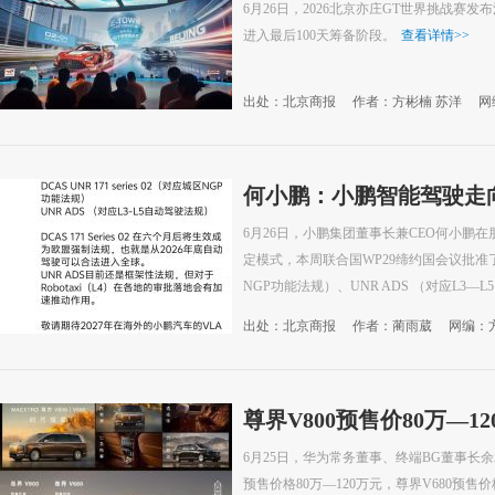
在即
6月26日，2026北京亦庄GT世界挑战赛
进入最后100天筹备阶段。
查看详情
>>
出处：北京商报
作者：方彬楠 苏洋
网
何小鹏：小鹏智能驾驶走
6月26日，小鹏集团董事长兼CEO何小鹏在
定模式，本周联合国WP29缔约国会议批准了DCAS
NGP功能法规）、UNR ADS （对应L3—
出处：北京商报
作者：蔺雨葳
网编：
尊界V800预售价80万—1
6月25日，华为常务董事、终端BG董事长余
预售价格80万—120万元，尊界V680预售价