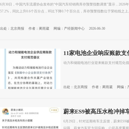
6月30日，中国汽车流通协会发布的“中国汽车经销商库存预警指数调查”显示，202
57.2%，同比上升0.6个百分点，环比下降0.7个百分点，库存预警指数位于荣枯线之上
出处：北京商报
作者：蔺雨葳
网编：产经新闻中心
2026-06-30
11家电池企业响应账款支
顶、压降商票使用比例
动力和储能电池行业迎来账款支付规范化倡
出处：北京商报
作者：蔺雨葳
网编：
蔚来ES9被高压水枪冲掉
量缺陷
6月29日，针对近期有车主反馈，蔚来ES
问题，蔚来汽车官方回应称，公司高度重视