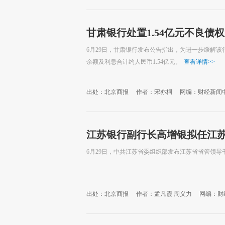
甘肃银行处置1.54亿元不良债
6月29日，甘肃银行发布公告指出，为进一步缓解
余额及利息合计约人民币1.54亿元。
查看详情
>>
出处：北京商报
作者：宋亦桐
网编：财经新闻
江苏银行副行长高增银拟任江
6月29日，中共江苏省委组织部发布江苏省省管领导
出处：北京商报
作者：孟凡霞 周义力
网编：财