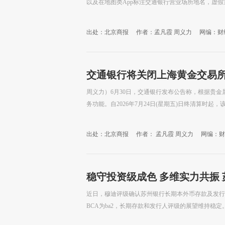
以及在地图类App标注交通银行营业场所地名，虚假
出处：北京商报
作者：孟凡霞 周义力
网编：财
交通银行将关闭上海黄金交易
周义力）6月30日，交通银行发布公告称，根据贵
务功能。自2026年7月24日(星期五)日终清算时起
出处：北京商报
作者： 孟凡霞 周义力
网编：财
稳守投资级成色 多维实力共振 苏
足
近日，穆迪评级确认苏州银行长期本外币存款及发行人
BCA为ba2，长期存款和发行人评级的展望维持稳定