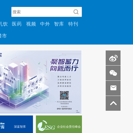
乳饮
医药
视频
中外
智库
特刊
楼市
深蓝智库
企业社会责任峰会