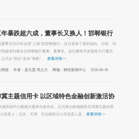
三年暴跌超六成，董事长又换人！邯郸银行
行经验“救火队长”
露季为2025年业绩“上锁”的邯郸银行，近日迎来了新的动向。日前，河
管局核准刘泰出任邯郸银行董事、董事长。这位拥有丰富国有大行履历
正式从“拟任”走向“掌舵”。
查看详情
>>
京商报
作者：孟凡霞 周义力
网编：财经新闻中心
2026-06-30
冀主题信用卡 以区域特色金融创新激活协
北京城市副中心邮储大厦举办发布会，正式推出邮储银联京津冀主题信用
负责人；北京、天津、河北银联分公司负责人及...
查看详情
>>