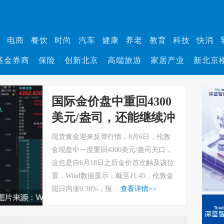
业
电商
餐饮
时尚
汽车
健康
养老
教育
科技
快消
基金券商
保险
创新北京
高端旅游
家居产业
新北京
国际金价盘中重回4300
美元/盎司，还能继续冲
高吗？
现货黄金迎来反弹行情，8月6日，伦敦
金现盘中一度重回4300美元/盎司关口，
这也是自6月18日之后金价首次触及该位
置，Wind数据显示，截至11:45，伦敦金
现日内涨0.38%，报...
查看详情
>>