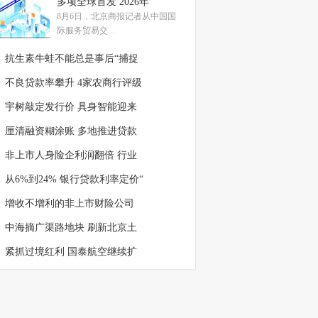
多项全球首发 2026年
8月6日，北京商报记者从中国国
际服务贸易交...
抗生素牛蛙不能总是事后“捕捉
不良贷款率攀升 4家农商行评级
宇树敲定发行价 具身智能迎来
厘清融资糊涂账 多地推进贷款
非上市人身险企利润翻倍 行业
从6%到24% 银行贷款利率定价“
增收不增利的非上市财险公司
中海摘广渠路地块 刷新北京土
紧抓过境红利 国泰航空继续扩