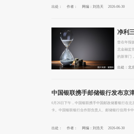
出处：
作者：
网编：刘浩天
2026-06-30
净利
迎来大
曾在年报披
北金融监
的新掌门，
出处：北
中国银联携手邮储银行发布京津
同发展新动能
6月26日下午，中国银联携手中国邮政储蓄银行在
卡。中国银联银行合作部负责人、邮储银行信用卡中心
出处：
作者：
网编：刘浩天
2026-06-30