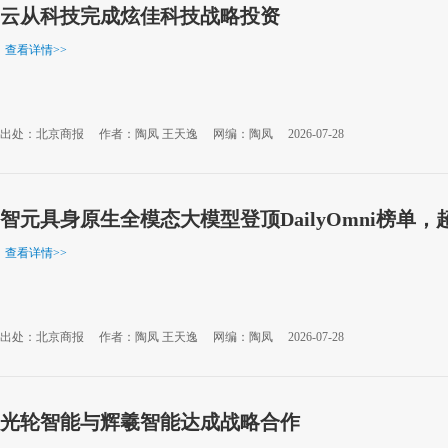
云从科技完成炫佳科技战略投资
查看详情
>>
出处：北京商报
作者：陶凤 王天逸
网编：陶凤
2026-07-28
智元具身原生全模态大模型登顶DailyOmni榜单，超
查看详情
>>
出处：北京商报
作者：陶凤 王天逸
网编：陶凤
2026-07-28
光轮智能与辉羲智能达成战略合作