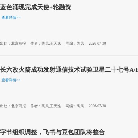
蓝色涌现完成天使+轮融资
查看详情
>>
出处：北京商报
作者：陶凤,王天逸
网编：陶凤
2026-07-30
长六改火箭成功发射通信技术试验卫星二十七号A/
查看详情
>>
出处：北京商报
作者：陶凤,王天逸
网编：陶凤
2026-07-30
字节组织调整，飞书与豆包团队将整合