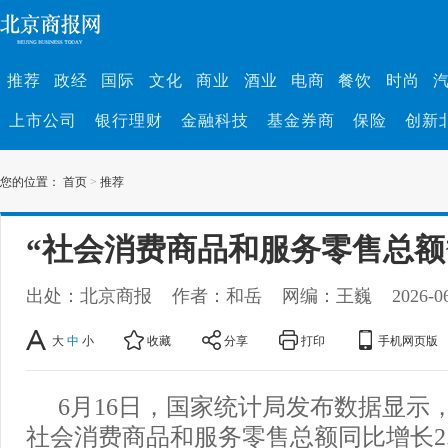
推荐
政经
国际
文化
商业
酒业
电商
餐饮
时尚
上市公司
银行理财
金融科技
基金券商
保险
创新
您的位置：
首页
>
推荐
“社会消费商品和服务零售总额
出处：北京商报
作者：和岳
网编：王巍
2026-0
大
中
小
收藏
分享
打印
手机网页版
6月16日，国家统计局发布数据显示
社会消费商品和服务零售总额同比增长2.