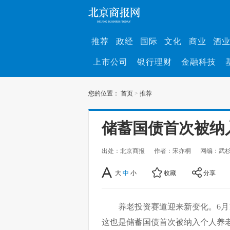
推荐
政经
国际
文化
商业
酒
上市公司
银行理财
金融科技
您的位置：
首页
>
推荐
储蓄国债首次被纳
出处：北京商报
作者：宋亦桐
网编：武
大
中
小
收藏
分享
养老投资赛道迎来新变化。6月1
这也是储蓄国债首次被纳入个人养老