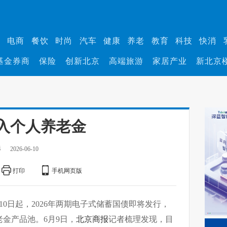
业
电商
餐饮
时尚
汽车
健康
养老
教育
科技
快消
基金券商
保险
创新北京
高端旅游
家居产业
新北京
入个人养老金
杉
2026-06-10
打印
手机网页版
0日起，2026年两期电子式储蓄国债即将发行，
金产品池。6月9日，
北京商报
记者梳理发现，目