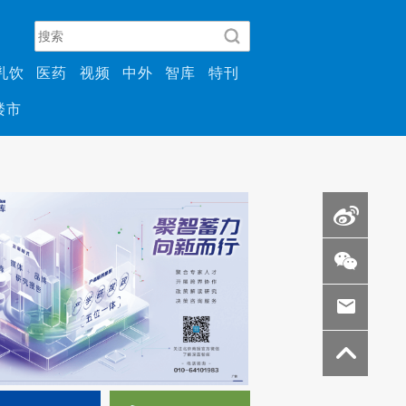
乳饮
医药
视频
中外
智库
特刊
楼市