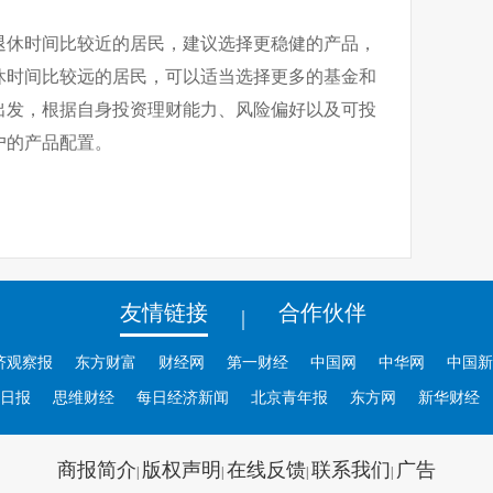
退休时间比较近的居民，建议选择更稳健的产品，
休时间比较远的居民，可以适当选择更多的基金和
出发，根据自身投资理财能力、风险偏好以及可投
户的产品配置。
友情链接
合作伙伴
|
济观察报
东方财富
财经网
第一财经
中国网
中华网
中国新
日报
思维财经
每日经济新闻
北京青年报
东方网
新华财经
商报简介
版权声明
在线反馈
联系我们
广告
|
|
|
|