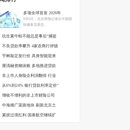
多项全球首发 2026年
8月6日，北京商报记者从中国国
际服务贸易交...
抗生素牛蛙不能总是事后“捕捉
不良贷款率攀升 4家农商行评级
宇树敲定发行价 具身智能迎来
厘清融资糊涂账 多地推进贷款
非上市人身险企利润翻倍 行业
从6%到24% 银行贷款利率定价“
增收不增利的非上市财险公司
中海摘广渠路地块 刷新北京土
紧抓过境红利 国泰航空继续扩