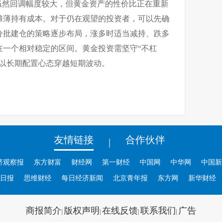
虽然回调幅度较大，但黄金资产的性价比正在重新
摊薄持有成本。对于仍在观望的投资者，可以先确
分批建仓的策略逐步布局，涨多时适当减持、跌多
在一个相对稳定的区间。黄金投资需坚守“不杠
，以长期配置心态穿越短期波动。
友情链接
合作伙伴
|
济观察报
东方财富
财经网
第一财经
中国网
中华网
中国新
日报
思维财经
每日经济新闻
北京青年报
东方网
新华财经
商报简介
版权声明
在线反馈
联系我们
广告
|
|
|
|