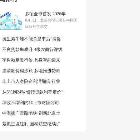
多项全球首发 2026年
8月6日，北京商报记者从中国国
际服务贸易交...
抗生素牛蛙不能总是事后“捕捉
不良贷款率攀升 4家农商行评级
宇树敲定发行价 具身智能迎来
厘清融资糊涂账 多地推进贷款
非上市人身险企利润翻倍 行业
从6%到24% 银行贷款利率定价“
增收不增利的非上市财险公司
中海摘广渠路地块 刷新北京土
紧抓过境红利 国泰航空继续扩