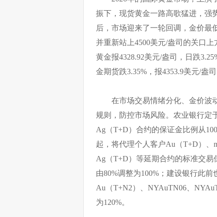
振下，现货黄金一路高歌猛进，强势突
后，市场迎来了一轮回调，金价最低触
并重新站上4500美元/盎司的关口
黄金报4328.92美元/盎司，日跌3
金期货跌3.35%，报4353.9美元/盎
在市场交易情绪分化、金价波
规则，防控市场风险。农业银行定于
Ag（T+D）合约的保证金比例从10
起，将代理个人客户Au（T+D）、mA
Ag（T+D）等延期合约的标准交易
由80%调整为100%；建设银行此前也
Au（T+N2）、NYAuTN06、NY
为120%。