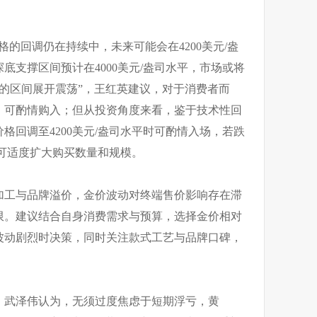
格的回调仍在持续中，未来可能会在4200美元/盎
底支撑区间预计在4000美元/盎司水平，市场或将
/盎司的区间展开震荡”，王红英建议，对于消费者而
，可酌情购入；但从投资角度来看，鉴于技术性回
格回调至4200美元/盎司水平时可酌情入场，若跌
则可适度扩大购买数量和规模。
加工与品牌溢价，金价波动对终端售价影响存在滞
限。建议结合自身消费需求与预算，选择金价相对
波动剧烈时决策，同时关注款式工艺与品牌口碑，
，武泽伟认为，无须过度焦虑于短期浮亏，黄