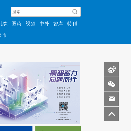
乳饮
医药
视频
中外
智库
特刊
楼市