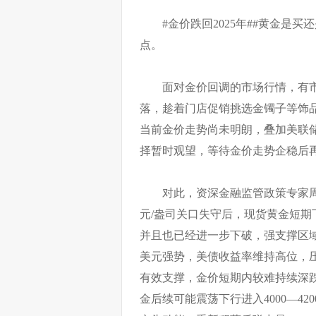
#金价跌回2025年##黄金是
点。
面对金价回调的市场行情，有
落，趁着门店促销挑选金镯子等饰
当前金价走势尚未明朗，叠加美联
择暂时观望，等待金价走势企稳后
对此，资深金融监管政策专家周
元/盎司关口失守后，现货黄金短期下
并且也已经进一步下破，强支撑区域
美元强势，美债收益率维持高位，
有效支撑，金价短期内较难持续深
金后续可能震荡下行进入4000—4