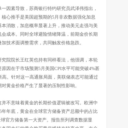
单一因素导致，苏商银行特约研究员武泽伟指出，
，核心推手是美国超预期的5月非农数据强化加息
基本消散，加息概率显著上升，推动美元走强与美
机会成本。同时全球避险情绪降温，前期金价长期
叠加技术面调整需求，共同触发价格急跌。
研究院院长王红英也持有同样看法，他强调，本轮
原因在于市场预测5月美国CPI水平可能突破4%甚
来的新高。针对这一高通胀局面，美联储表态可能通过
期对黄金价格产生了显著的压制性影响。
这并不意味着黄金的长期价值逻辑被改写。欧洲中
25年年底，黄金在全球官方储备资产总额中的占比
全球官方储备第一大资产。报告所列调查数据显