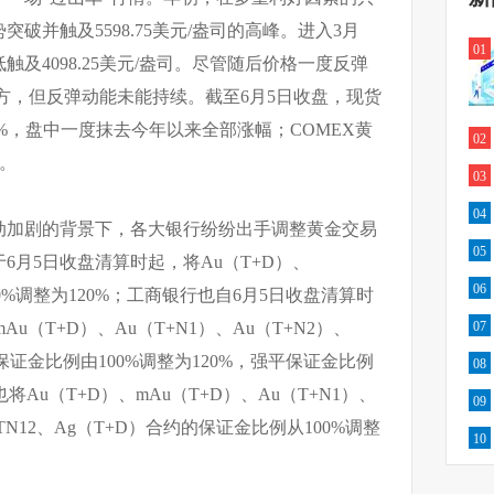
破并触及5598.75美元/盎司的高峰。进入3月
01
及4098.25美元/盎司。尽管随后价格一度反弹
上方，但反弹动能未能持续。截至6月5日收盘，现货
.25%，盘中一度抹去今年以来全部涨幅；COMEX黄
02
司。
03
04
动加剧的背景下，各大银行纷纷出手调整黄金交易
05
6月5日收盘清算时起，将Au（T+D）、
06
0%调整为120%；工商银行也自6月5日收盘清算时
u（T+D）、Au（T+N1）、Au（T+N2）、
07
保证金比例由100%调整为120%，强平保证金比例
08
将Au（T+D）、mAu（T+D）、Au（T+N1）、
09
AuTN12、Ag（T+D）合约的保证金比例从100%调整
10