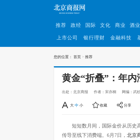
推荐
政经
国际
文化
商业
酒
上市公司
银行理财
金融科技
您的位置：
首页
>
推荐
黄金“折叠”：年
出处：北京商报
作者：宋亦桐
网编：武
大
中
小
收藏
分享
短短数月间，国际金价从历史
传导至线下消费端。6月7日，
北京