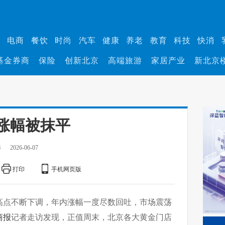
业
电商
餐饮
时尚
汽车
健康
养老
教育
科技
快消
基金券商
保险
创新北京
高端旅游
家居产业
新北京
内涨幅被抹平
杉
2026-06-07
打印
手机网页版
高点不断下调，年内涨幅一度尽数回吐，市场震荡
商报
记者走访发现，正值周末，北京各大黄金门店