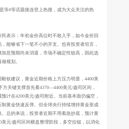
买还是等#等话题接连登上热搜，成为大众关注的热
市民表示：年初金价高位时不敢入手，如今金价回
品，能够省下一笔不小的开支。也有投资者坦言，
储加息预期尚未消退，市场不确定性较高，因此选
再做规划。
毅钦建议，黄金近期价格上方压力明显，4400美
方关键支撑首先看4370—4400美元/盎司区间，
预计在4200美元/盎司附近。当前基本面仍偏空，
压制黄金快速反弹。但全球央行持续增持黄金形成
跌。总的来说，投资者近期不用着急抄底，预计黄
200美元/盎司区间横盘整理阶段，多空拉锯，以消化