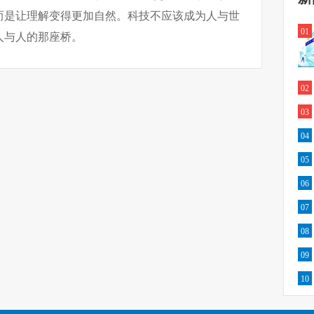
而是让理解变得更加自然。科技不应该成为人与世
01
人与人的那座桥。
02
03
04
05
06
07
08
09
10