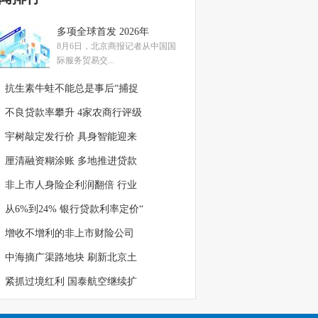
多项全球首发 2026年
8月6日，北京商报记者从中国国
际服务贸易交...
抗生素牛蛙不能总是事后“捕捉
不良贷款率攀升 4家农商行评级
宇树敲定发行价 具身智能迎来
厘清融资糊涂账 多地推进贷款
非上市人身险企利润翻倍 行业
从6%到24% 银行贷款利率定价“
增收不增利的非上市财险公司
中海摘广渠路地块 刷新北京土
紧抓过境红利 国泰航空继续扩