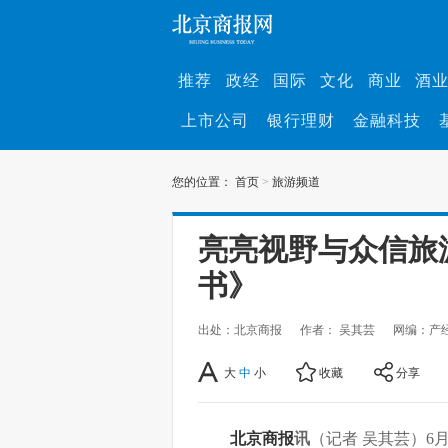
推荐
政经
国际
文化
商业
酒
上市公司
银行理财
金融科技
您的位置：
首页
>
旅游频道
亮亮视野与众信旅
书》
出处：北京商报
作者： 吴其芸
网编：产
大
中
小
收藏
分享
北京商报
讯
（记者 吴其芸）6