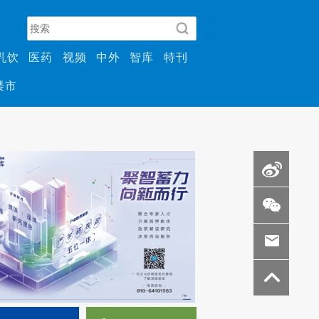
乳饮
医药
视频
中外
智库
特刊
楼市