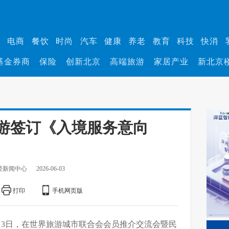
业
电商
餐饮
时尚
汽车
健康
养老
教育
科技
快消
基金券商
保险
创新北京
高端旅游
家居产业
新北京
游签订《入境服务意向
经新闻中心
2026-06-03
打印
手机网页版
月3日，在世界旅游城市联合会会员推介交流会暨民