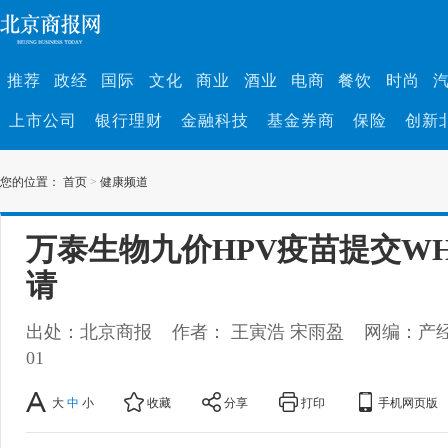
推荐
政经
国际
文化
商业
酒业
电商
餐饮
时尚
上市公司
银行理财
金融科技
基金券商
保险
创新
您的位置：
首页
>
健康频道
万泰生物九价HPV疫苗提交W
请
出处：北京商报
作者： 王寅浩 宋雨盈
网编：产
01
大
中
小
收藏
分享
打印
手机网页版