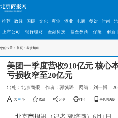
推荐
政经
国际
文化
商业
酒业
电商
餐饮
时尚
上市公司
银行理财
金融科技
基金券商
保险
创新
您的位置：
首页
>
餐饮频道
美团一季度营收910亿元 核心
亏损收窄至20亿元
出处：北京商报
作者：郭缤璐
网编：刘一博
20
大
中
小
收藏
分享
打印
手机网页版
北京商报
讯（记者 郭缤璐）6月1日，