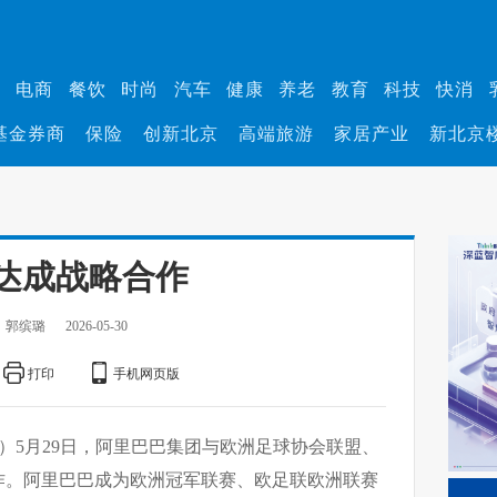
业
电商
餐饮
时尚
汽车
健康
养老
教育
科技
快消
基金券商
保险
创新北京
高端旅游
家居产业
新北京
达成战略合作
：郭缤璐
2026-05-30
打印
手机网页版
怡）5月29日，阿里巴巴集团与欧洲足球协会联盟、
作。阿里巴巴成为欧洲冠军联赛、欧足联欧洲联赛