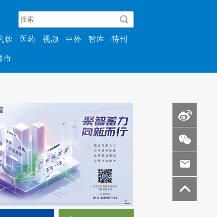
乳饮
医药
视频
中外
智库
特刊
楼市