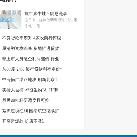
抗生素牛蛙不能总是事
连日来，媒体的调查报道“抗生素
牛蛙”，引...
不良贷款率攀升 4家农商行评级
厘清融资糊涂账 多地推进贷款
非上市人身险企利润翻倍 行业
从6%到24% 银行贷款利率定价“
中海摘广渠路地块 刷新北京土
实控人被捕 华恒生物“A+H”梦
股民加杠杆要适度且可控
紧抓过境红利 国泰航空继续扩
开店造爆款 扩店不激进