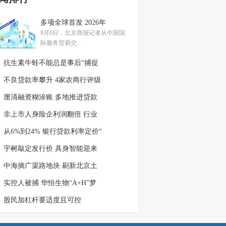
多项全球首发 2026年
8月6日，北京商报记者从中国国
际服务贸易交...
抗生素牛蛙不能总是事后“捕捉
不良贷款率攀升 4家农商行评级
厘清融资糊涂账 多地推进贷款
非上市人身险企利润翻倍 行业
从6%到24% 银行贷款利率定价“
宇树敲定发行价 具身智能迎来
中海摘广渠路地块 刷新北京土
实控人被捕 华恒生物“A+H”梦
股民加杠杆要适度且可控