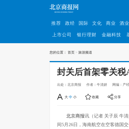
推荐
政经
国际
文化
商业
酒
上市公司
银行理财
金融科技
您的位置：
首页
>
旅游频道
封关后首架零关税A
出处：北京商报
作者：牛清妍
网编：产
大
中
小
收藏
分享
北京商报
讯（记者 关子辰 牛
间5月26日，海南航空在空客德国交