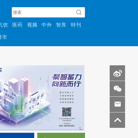
乳饮
医药
视频
中外
智库
特刊
楼市