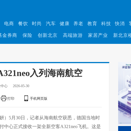
业
电商
餐饮
时尚
汽车
健康
养老
教育
科技
快消
基金券商
保险
创新北京
高端旅游
家居产业
新北京
321neo入列海南航空
经中心
2026-05-30
打印
手机网页版
清妍）5月30日，记者从海南航空获悉，德国当地时
付中心正式接收一架全新空客A321neo飞机。这是