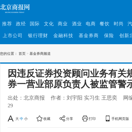
推荐
政经
国际
文化
商业
酒业
电商
餐饮
时尚
上市公司
银行理财
金融科技
基金券商
保险
创新
您的位置：
首页
>
基金券商频道
因违反证券投资顾问业务有关
券一营业部原负责人被监管警
出处：北京商报
作者：刘宇阳 实习生 王思奕
网
29
大
中
小
收藏
分享
打印
手机网页版