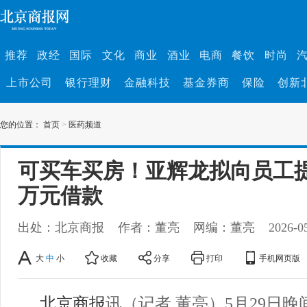
推荐
政经
国际
文化
商业
酒业
电商
餐饮
时尚
上市公司
银行理财
金融科技
基金券商
保险
创新
您的位置：
首页
>
医药频道
可买车买房！亚辉龙拟向员工提
万元借款
出处：北京商报
作者：董亮
网编：董亮
2026-0
大
中
小
收藏
分享
打印
手机网页版
北京商报
讯（记者 董亮）5月29日