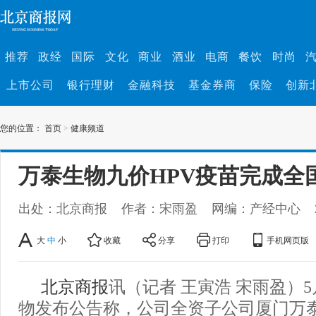
推荐
政经
国际
文化
商业
酒业
电商
餐饮
时尚
上市公司
银行理财
金融科技
基金券商
保险
创新
您的位置：
首页
>
健康频道
万泰生物九价HPV疫苗完成全
出处：北京商报
作者：宋雨盈
网编：产经中心
大
中
小
收藏
分享
打印
手机网页版
北京商报
讯（记者 王寅浩 宋雨盈）5
物发布公告称，公司全资子公司厦门万