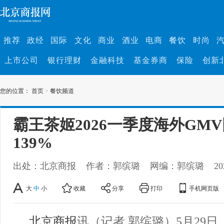
推荐
政经
国际
文化
商业
酒业
电商
餐饮
时尚
上市公司
银行理财
金融科技
基金券商
保险
创新
您的位置：
首页
>
餐饮频道
霸王茶姬2026一季度海外GM
139%
出处：北京商报
作者：郭缤璐
网编：郭缤璐
20
大
中
小
收藏
分享
打印
手机网页版
北京商报
讯（记者 郭缤璐）5月29