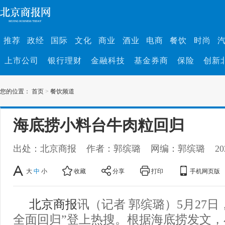
推荐
政经
国际
文化
商业
酒业
电商
餐饮
时尚
上市公司
银行理财
金融科技
基金券商
保险
创新
您的位置：
首页
>
餐饮频道
海底捞小料台牛肉粒回归
出处：北京商报
作者：郭缤璐
网编：郭缤璐
20
大
中
小
收藏
分享
打印
手机网页版
北京商报
讯（记者 郭缤璐）5月27日
全面回归”登上热搜。根据海底捞发文