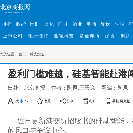
推荐
政经
国际
文化
商业
酒业
电商
餐饮
时尚
上市公司
银行理财
金融科技
基金券商
保险
创新
您的位置：
首页
>
科技频道
盈利门槛难越，硅基智能赴港
出处：北京商报
作者：陶凤,王天逸
网编：陶凤
大
中
小
收藏
分享
打印
手机网页版
近日更新港交所招股书的硅基智能，
的风口与争议中心。