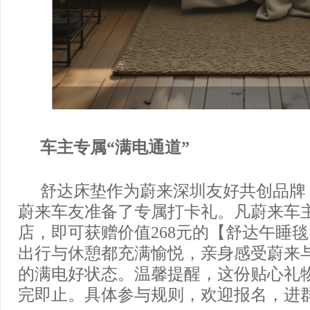
车主专属
“满电通道”
舒达床垫作为蔚来深圳友好共创品牌
蔚来车友准备了专属打卡礼。凡蔚来车
店，即可获赠价值268元的【舒达午睡毯
出行与休憩都充满愉悦，亲身感受蔚来
的满电好状态。温馨提醒，这份贴心礼
完即止。具体参与规则，欢迎报名，进