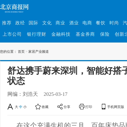
推荐
政经
国际
文化
商业
酒业
电商
餐饮
时尚
上市公司
银行理财
金融科技
基金券商
保险
创新
您的位置：
首页
>
家居产业频道
舒达携手蔚来深圳，智能好搭
状态
网编：刘浩天
2025-03-17
大
中
小
收藏
分享
打印
手机网页版
在这个充满生机的三月，百年床垫品