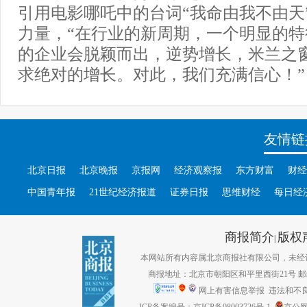
引用电影哪吒中的台词“我命由我不由天”
力量，“在行业的新周期，一个明显的
的企业会脱颖而出，逆势增长，米兰之窗要
求绝对的增长。对此，我们充满信心！”
友情链
北京日报
北京晚报
京报网
经济观察报
东方财富
财经
中国青年报
21世纪经济报道
证券日报
思维财经
每日经
商报简介
版权
|
本网站所有内容属北京商报社有限公司，未经许可不得转
商报地址：北京市朝阳区和平里西街21号 邮编：1
网上有害信息举报
违法和不良信息
ICP备案编号：京ICP备08003726号-1
京公网安