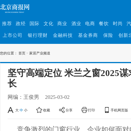
推荐
政经
国际
文化
商业
酒业
电商
餐饮
时尚
上市公司
银行理财
金融科技
基金券商
保险
创新
您的位置：
首页
>
家居产业频道
坚守高端定位 米兰之窗2025谋
长
网编：王俊男
2025-03-02
大
中
小
收藏
分享
打印
手机网页版
竞争激烈的门窗行业，企业如何面对