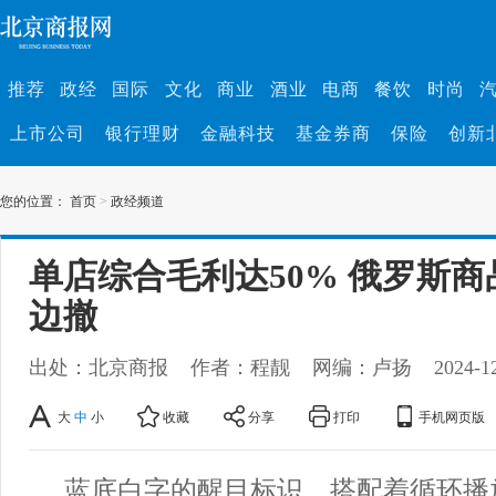
推荐
政经
国际
文化
商业
酒业
电商
餐饮
时尚
上市公司
银行理财
金融科技
基金券商
保险
创新
您的位置：
首页
>
政经频道
单店综合毛利达50% 俄罗斯
边撤
出处：北京商报
作者：程靓
网编：卢扬
2024-1
大
中
小
收藏
分享
打印
手机网页版
蓝底白字的醒目标识，搭配着循环播