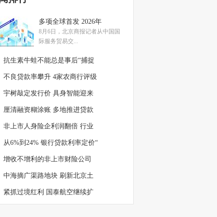
多项全球首发 2026年
8月6日，北京商报记者从中国国
际服务贸易交...
抗生素牛蛙不能总是事后“捕捉
不良贷款率攀升 4家农商行评级
宇树敲定发行价 具身智能迎来
厘清融资糊涂账 多地推进贷款
非上市人身险企利润翻倍 行业
从6%到24% 银行贷款利率定价“
增收不增利的非上市财险公司
中海摘广渠路地块 刷新北京土
紧抓过境红利 国泰航空继续扩