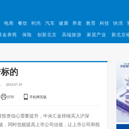
业
电商
餐饮
时尚
汽车
健康
养老
教育
科技
快消
基金券商
保险
创新北京
高端旅游
家居产业
新北京
秀标的
巍
2024-07-19
打印
手机网页版
者投资信心需要提升，中央汇金持续买入沪深
值增值，同时也能提高上市公司估值，让上市公司和投