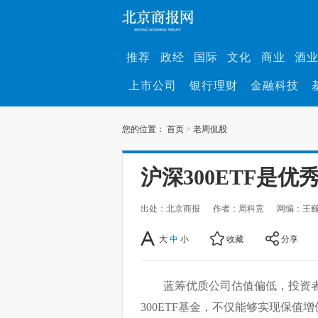
推荐
政经
国际
文化
商业
酒
上市公司
银行理财
金融科技
您的位置：
首页
>
老周侃股
沪深300ETF是优
出处：北京商报
作者：周科竞
网编：王
大
中
小
收藏
分享
蓝筹优质公司估值偏低，投资
300ETF基金，不仅能够实现保