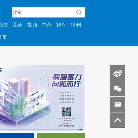
乳饮
医药
视频
中外
智库
特刊
楼市