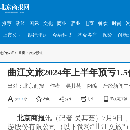
推荐
政经
国际
文化
商业
酒业
电商
餐饮
时尚
上市公司
银行理财
金融科技
基金券商
保险
创新
您的位置：
首页
>
旅游频道
曲江文旅2024年上半年预亏1.5
出处：北京商报
作者：吴其芸
网编：产经新闻中
大
中
小
收藏
分享
打印
手机网页版
北京商报
讯
（记者 吴其芸）7月9日
游股份有限公司（以下简称“曲江文旅”）