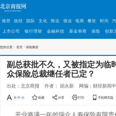
推荐
政经
国际
文化
商业
酒业
电商
餐饮
时尚
上市公司
银行理财
金融科技
基金券商
保险
创新
您的位置：
首页
>
保险频道
副总获批不久，又被指定为临
众保险总裁继任者已定？
出处：北京商报
作者： 胡永新
网编：财经新闻
大
中
小
收藏
分享
打印
手机网页版
开业将满一年的瑞众人寿保险有限责