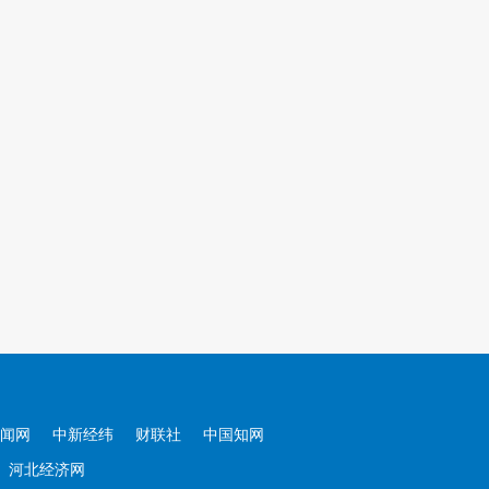
闻网
中新经纬
财联社
中国知网
河北经济网