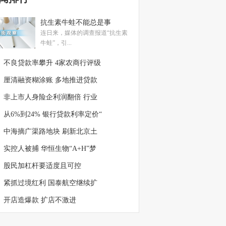
抗生素牛蛙不能总是事
连日来，媒体的调查报道“抗生素
牛蛙”，引...
不良贷款率攀升 4家农商行评级
厘清融资糊涂账 多地推进贷款
非上市人身险企利润翻倍 行业
从6%到24% 银行贷款利率定价“
中海摘广渠路地块 刷新北京土
实控人被捕 华恒生物“A+H”梦
股民加杠杆要适度且可控
紧抓过境红利 国泰航空继续扩
开店造爆款 扩店不激进