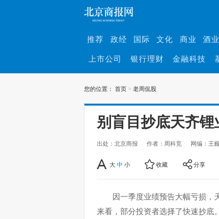
推荐
政经
国际
文化
商业
酒
上市公司
银行理财
金融科技
您的位置：
首页
>
老周侃股
别盲目抄底天齐锂
出处：北京商报
作者：周科竞
网编：王
大
中
小
收藏
分享
因一季度业绩预告大幅亏损，天
来看，部分投资者选择了快速抄底