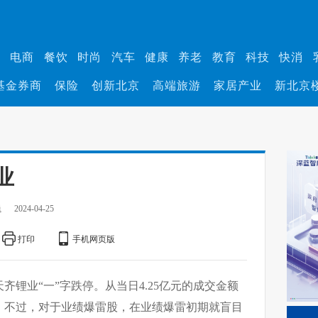
业
电商
餐饮
时尚
汽车
健康
养老
教育
科技
快消
基金券商
保险
创新北京
高端旅游
家居产业
新北京
业
巍
2024-04-25
打印
手机网页版
齐锂业“一”字跌停。从当日4.25亿元的成交金额
。不过，对于业绩爆雷股，在业绩爆雷初期就盲目