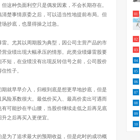
，但这种负面利空只是偶发因素，不会长期存在。
搞清楚事情原委之后，可以适当性地提前布局。但
01
进场抄底，也显得操之过急。
02
爆雷。尤其以周期股为典型，因公司主营产品的市
03
经营业绩出现大幅承压的情形。此类业绩爆雷股要
04
能不短，在业绩没有出现反转信号之前，公司股价
得住性子。
05
06
初期就早早介入，归根到底是想更早地抄底，但是
07
且风险系数很大。最低价买入、最高价卖出可遇而
08
也有可能抄在半山腰，当股价继续走低之后再见底
09
回升之后再买入更便宜。
10
的是为了追求最大的预期收益，但是此时的成功概