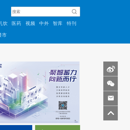
乳饮
医药
视频
中外
智库
特刊
楼市