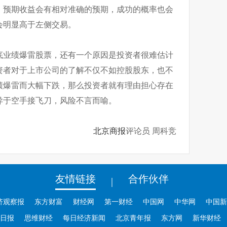
，预期收益会有相对准确的预期，成功的概率也会
会明显高于左侧交易。
底业绩爆雷股票，还有一个原因是投资者很难估计
资者对于上市公司的了解不仅不如控股股东，也不
绩爆雷而大幅下跌，那么投资者就有理由担心存在
异于空手接飞刀，风险不言而喻。
北京商报
评论员
周科竞
友情链接
合作伙伴
|
济观察报
东方财富
财经网
第一财经
中国网
中华网
中国新
日报
思维财经
每日经济新闻
北京青年报
东方网
新华财经