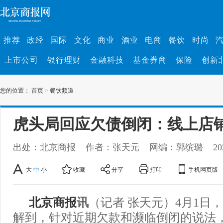
推荐
政经
国际
文化
商业
酒业
电商
餐饮
时尚
上市公司
银行理财
金融科技
基金券商
保险
创新
您的位置：
首页
>
餐饮频道
虎头局回应欠债倒闭：线上店
出处：北京商报
作者：张天元
网编：郭缤璐
20
大
中
小
收藏
分享
打印
手机网页版
北京商报
讯
（记者 张天元）4月1日
解到，针对近期欠款和濒临倒闭的说法