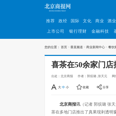
推荐
政经
国际
文化
商业
酒
上市公司
银行理财
金融科技
您的位置：
首页
>
垂直频道
>
商业新闻中心
>
餐饮
喜茶在50余家门
出处：北京商报
作者：郭缤璐 ,张天元
网
大
中
小
收藏
分享
北京商报
讯
（记者 郭缤璐 张
茶在多地门店推出了真果现剥透明