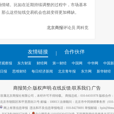
场情绪。比如在近期持续调整的过程中，市场基本
，那么这些短线交易机会也就变得更加稀缺。
北京商报
评论员 周科竞
友情链接
合作伙伴
|
济观察报
东方财富
财经网
第一财经
中国网
中华网
中国新
日报
思维财经
每日经济新闻
北京青年报
东方网
新华财经
商报简介
版权声明
在线反馈
联系我们
广告
|
|
|
|
属北京商报社有限公司，未经许可不得转载。 商报总机：010-64101978 版权合作：010-
京市朝阳区和平里西街21号 邮编：100013 法律顾问：北京市中同律师事务所（010-82
网上有害信息举报
违法和不良信息举报电话：010-84276691 举报邮箱：bjsb@bbtnews
ICP备08003726号-1
京公网安备11010502045556号
互联网新闻信息服务许可证1112