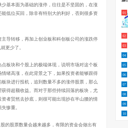
缺少基本面为基础的涨停，往往是不坚固的，在涨
还能低位买回，除非有特别大的利好，否则很多资
01
02
资主导转移，再加上创业板和科创板公司的涨跌停
03
也就更少了。
04
热点板块和个股上的极端体现，说明市场对这个板
05
场情绪高涨，在此背景之下，如果投资者能够跟得
06
的板块进行投机，追到数量不多的涨停股票，那么
07
望获得超额收益。而对于那些持续回落的板块，尤
08
投资者贸然去抄底，则很可能出现抄在半山腰的情
09
损失惨重。
10
A股的股票数量会越来越多，有限的资金会做出有