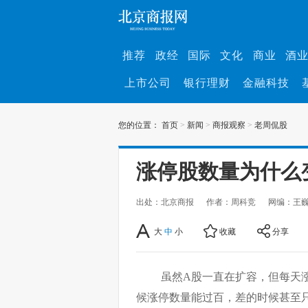
推荐
政经
国际
文化
商业
酒
上市公司
银行理财
金融科技
您的位置：
首页
>
新闻
>
商报观察
>
老周侃股
涨停股数量为什么
出处：北京商报
作者：周科竞
网编：王
大
中
小
收藏
分享
虽然A股一直在扩容，但每天
候涨停数量能过百，差的时候甚至