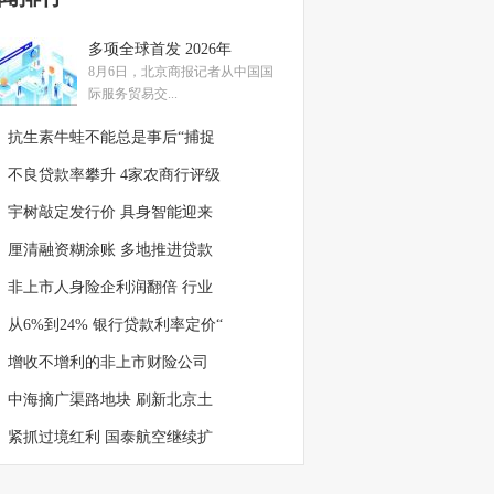
多项全球首发 2026年
8月6日，北京商报记者从中国国
际服务贸易交...
抗生素牛蛙不能总是事后“捕捉
不良贷款率攀升 4家农商行评级
宇树敲定发行价 具身智能迎来
厘清融资糊涂账 多地推进贷款
非上市人身险企利润翻倍 行业
从6%到24% 银行贷款利率定价“
增收不增利的非上市财险公司
中海摘广渠路地块 刷新北京土
紧抓过境红利 国泰航空继续扩