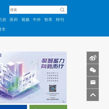
乳饮
医药
视频
中外
智库
特刊
楼市