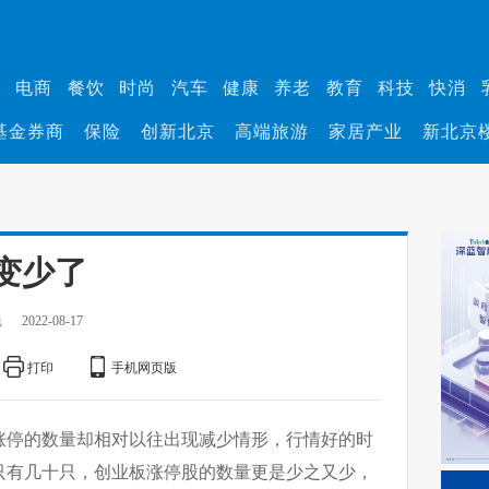
业
电商
餐饮
时尚
汽车
健康
养老
教育
科技
快消
基金券商
保险
创新北京
高端旅游
家居产业
新北京
变少了
巍
2022-08-17
打印
手机网页版
涨停的数量却相对以往出现减少情形，行情好的时
只有几十只，创业板涨停股的数量更是少之又少，