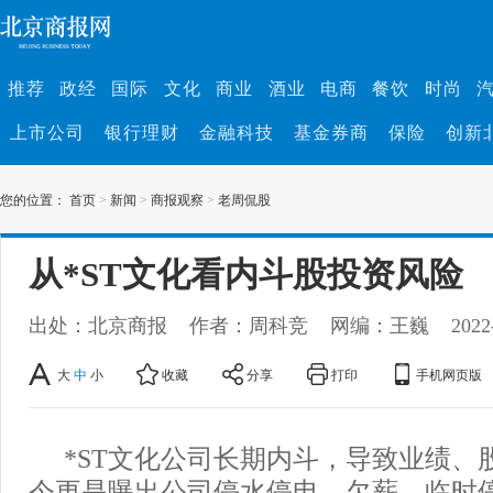
推荐
政经
国际
文化
商业
酒业
电商
餐饮
时尚
上市公司
银行理财
金融科技
基金券商
保险
创新
您的位置：
首页
>
新闻
>
商报观察
>
老周侃股
从*ST文化看内斗股投资风险
出处：北京商报
作者：周科竞
网编：王巍
2022
大
中
小
收藏
分享
打印
手机网页版
*ST文化公司长期内斗，导致业绩、
今更是曝出公司停水停电、欠薪、临时