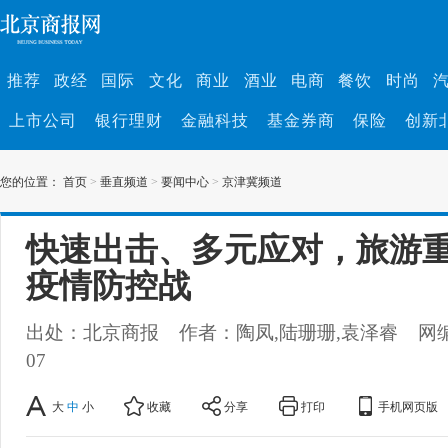
推荐
政经
国际
文化
商业
酒业
电商
餐饮
时尚
上市公司
银行理财
金融科技
基金券商
保险
创新
您的位置：
首页
>
垂直频道
>
要闻中心
>
京津冀频道
快速出击、多元应对，旅游
疫情防控战
出处：北京商报
作者：陶凤,陆珊珊,袁泽睿
网
07
大
中
小
收藏
分享
打印
手机网页版