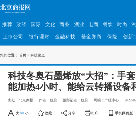
推荐
政经
国际
文化
商业
酒业
电商
餐饮
时尚
上市公司
银行理财
金融科技
基金券商
保险
创新
您的位置：
首页
>
科技频道
科技冬奥石墨烯放“大招”：手
能加热4小时、能给云转播设备
出处：北京商报
作者：魏蔚
摄影记者：魏蔚
网编：产经中心
2022-0
大
中
小
收藏
分享
打印
手机网页版